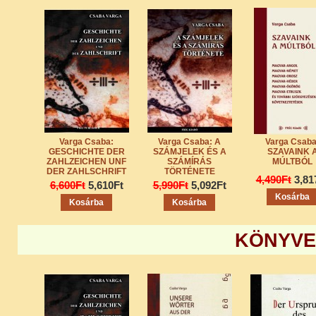
Varga Csaba:
Varga Csaba: A
Varga Csaba
GESCHICHTE DER
SZÁMJELEK ÉS A
SZAVAINK 
ZAHLZEICHEN UNF
SZÁMÍRÁS
MÚLTBÓL
DER ZAHLSCHRIFT
TÖRTÉNETE
4,490Ft
3,81
6,600Ft
5,610Ft
5,990Ft
5,092Ft
Kosárba
Kosárba
Kosárba
KÖNYVE