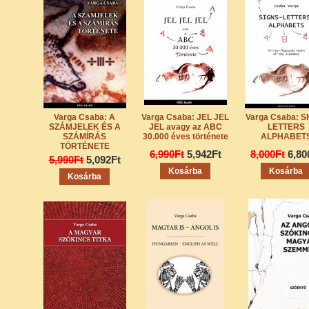
Varga Csaba: A
Varga Csaba: JEL JEL
Varga Csaba: S
SZÁMJELEK ÉS A
JEL avagy az ABC
LETTERS
SZÁMÍRÁS
30.000 éves története
ALPHABET
TÖRTÉNETE
6,990Ft
5,942Ft
8,000Ft
6,80
5,990Ft
5,092Ft