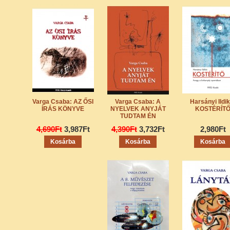
Varga Csaba: AZ ŐSI
Varga Csaba: A
Harsányi Ildik
ÍRÁS KÖNYVE
NYELVEK ANYJÁT
KOSTÉRÍT
TUDTAM ÉN
4,690Ft
3,987Ft
4,390Ft
3,732Ft
2,980Ft