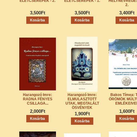
ÉLETCSEREPEK - 2.
ÉLETCSEREPEK - 1.
HELYNÉVRÉGÉ
2.
3,500Ft
3,500Ft
3,400Ft
Harangozó Imre:
Harangozó Imre:
Bakos Tímea: 
RADNA FÉNYES
ELMULASZTOTT
ÖRÖMÖK MÚLT
CSILLAGA...
UTAK, MEGTALÁLT
EMLÉKEIVE
ÖSVÉNYEK
2,000Ft
1,600Ft
1,900Ft