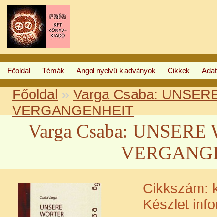
Főoldal
Témák
Angol nyelvű kiadványok
Cikkek
Ada
Főoldal
»
Varga Csaba: UNSE
VERGANGENHEIT
Varga Csaba: UNSER
VERGANG
Cikkszám:
k
Készlet inf