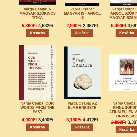
Varga Csaba: A
Varga Csaba:
Varga Csaba:
MAGYAR SZÓKINCS
MAGYAR IS - ANGOL
ANGOL SZÓKI
TITKA
IS
MAGYAR SZEM
5,390Ft
4,582Ft
2,890Ft
2,457Ft
5,490Ft
4,66
Varga Csaba: OUR
Varga Csaba: AZ
Varga Csaba:
WORDS FROM THE
ELME EREDETE
FINNUGORIS
PAST
ÁFIUM ELLEN 
ORVOSSÁ
4,000Ft
3,400Ft
5,190Ft
4,412Ft
3,890Ft
3,30