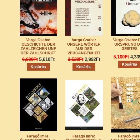
Varga Csaba:
Varga Csaba:
Varga Csaba: 
GESCHICHTE DER
UNSERE WÖRTER
URSPRUNG D
ZAHLZEICHEN UNF
AUS DER
GEISTES
DER ZAHLSCHRIFT
VERGANGENHEIT
5,100Ft
4,33
6,600Ft
5,610Ft
3,520Ft
2,992Ft
Faragó Imre:
Faragó Imre:
Faragó Imre