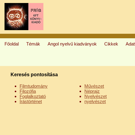
Főoldal
Témák
Angol nyelvű kiadványok
Cikkek
Ada
Keresés pontosítása
Filmtudomány
Művészet
Filozófia
Néprajz
Foglalkoztató
Nyelvészet
Írástörténet
nyelvészet