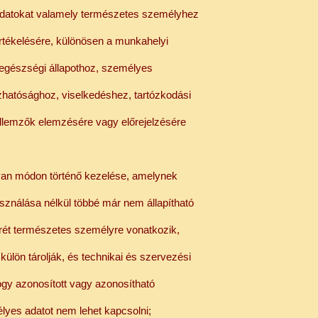
adatokat valamely természetes személyhez
rtékelésére, különösen a munkahelyi
 egészségi állapothoz, személyes
hatósághoz, viselkedéshez, tartózkodási
lemzők elemzésére vagy előrejelzésére
lyan módon történő kezelése, amelynek
sználása nélkül többé már nem állapítható
ét természetes személyre vonatkozik,
 külön tárolják, és technikai és szervezési
hogy azonosított vagy azonosítható
yes adatot nem lehet kapcsolni;