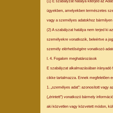
(1) E szabályzat hatálya kiterjed az A
ügyekben, amelyekben természetes sze
vagy a személyes adatokhoz bármilyen
(2) A szabályzat hatálya nem terjed ki 
személyekre vonatkozik, beleértve a jogi
személy elérhetőségére vonatkozó adat
I. 4. Fogalom meghatározások
E szabályzat alkalmazásában irányadó 
cikke tartalmazza. Ennek megfelelően em
1. „személyes adat”: azonosított vagy 
(„érintett”) vonatkozó bármely informác
aki közvetlen vagy közvetett módon, kül