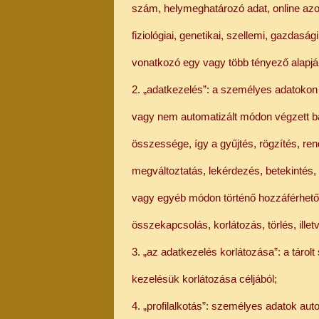
szám, helymeghatározó adat, online azo
fiziológiai, genetikai, szellemi, gazdasá
vonatkozó egy vagy több tényező alapjá
2. „adatkezelés”: a személyes adatokon
vagy nem automatizált módon végzett 
összessége, így a gyűjtés, rögzítés, ren
megváltoztatás, lekérdezés, betekintés, 
vagy egyéb módon történő hozzáférhetőv
összekapcsolás, korlátozás, törlés, ill
3. „az adatkezelés korlátozása”: a tárol
kezelésük korlátozása céljából;
4. „profilalkotás”: személyes adatok au