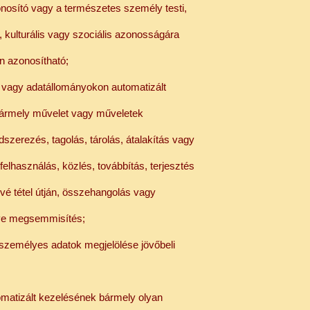
nosító vagy a természetes személy testi,
gi, kulturális vagy szociális azonosságára
n azonosítható;
 vagy adatállományokon automatizált
bármely művelet vagy műveletek
dszerezés, tagolás, tárolás, átalakítás vagy
felhasználás, közlés, továbbítás, terjesztés
é tétel útján, összehangolás vagy
etve megsemmisítés;
t személyes adatok megjelölése jövőbeli
tomatizált kezelésének bármely olyan