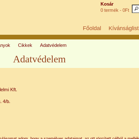
Kosár
0 termék - 0Ft
Főoldal
Kívánságlist
ányok
Cikkek
Adatvédelem
Adatvédelem
elmi Kft.
. 4/b.
ájárulásomat adom, hogy a személyes adataimat, az ott rögzített célból a mellék