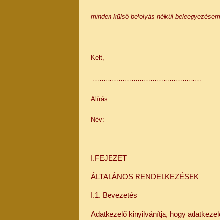
minden külső befolyás nélkül beleegyezése
Kelt,
……………………………………………
Alírás
Név:
I.FEJEZET
ÁLTALÁNOS RENDELKEZÉSEK
I.1. Bevezetés
Adatkezelő kinyilvánítja, hogy adatkeze