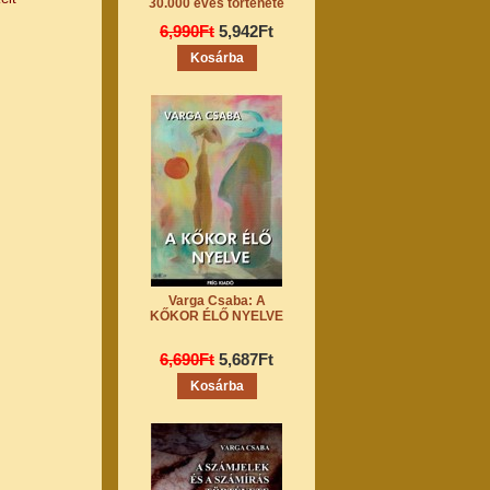
30.000 éves története
6,990Ft
5,942Ft
Varga Csaba: A
KŐKOR ÉLŐ NYELVE
6,690Ft
5,687Ft