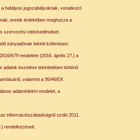
 a hatályos jogszabályoknak, vonatkozó
soknak, ennek érdekében meghozza a
és szervezési intézkedéseket.
lő irányadónak tekinti különösen:
016/679 rendelete (2016. április 27.) a
adatok kezelése tekintetében történő
ramlásáról, valamint a 95/46/EK
alános adatvédelmi rendelet, a
 az információszabadságról szóló 2011.
v.) rendelkezéseit.