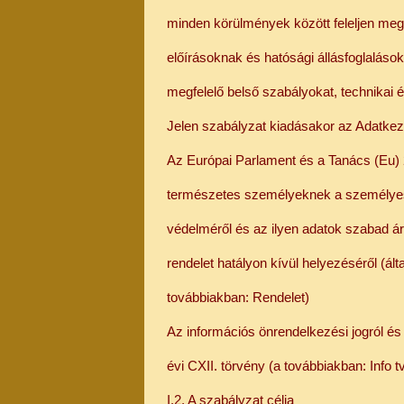
minden körülmények között feleljen meg
előírásoknak és hatósági állásfoglalá
megfelelő belső szabályokat, technikai 
Jelen szabályzat kiadásakor az Adatkeze
Az Európai Parlament és a Tanács (Eu) 2
természetes személyeknek a személyes 
védelméről és az ilyen adatok szabad á
rendelet hatályon kívül helyezéséről (ált
továbbiakban: Rendelet)
Az információs önrendelkezési jogról és
évi CXII. törvény (a továbbiakban: Info t
I.2. A szabályzat célja