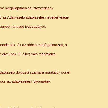
yok megállapítása és intézkedések
gy az Adatkezelő adatkezelési tevékenysége
s egyéb irányadó jogszabályok
Rendeletnek, és az abban megfogalmazott, a
elveknek (5. cikk) való megfelelés
 Adatkezelő dolgozói számára munkájuk során
son az adatkezelési folyamataik