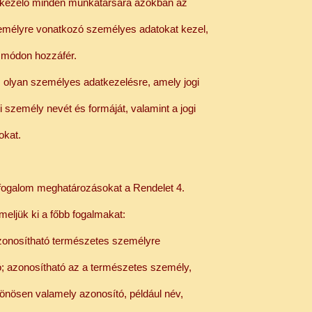
datkezelő minden munkatársára azokban az
mélyre vonatkozó személyes adatokat kezel,
 módon hozzáfér.
az olyan személyes adatkezelésre, amely jogi
 személy nevét és formáját, valamint a jogi
okat.
fogalom meghatározásokat a Rendelet 4.
eljük ki a főbb fogalmakat:
azonosítható természetes személyre
ió; azonosítható az a természetes személy,
önösen valamely azonosító, például név,