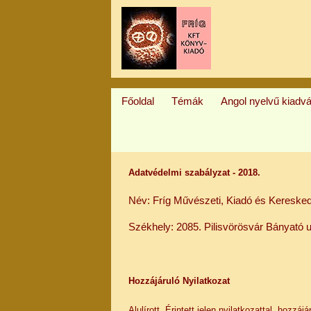
Főoldal
Témák
Angol nyelvű kiadv
Adatvédelmi szabályzat -
2018.
Név: Fríg Művészeti, Kiadó és Keresked
Székhely: 2085. Pilisvörösvár Bányató u
Hozzájáruló Nyilatkozat
Alulírott, Érintett jelen nyilatkozattal, hozz