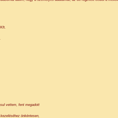
Kft.
.
ásul vettem, fent megadott
ú kezeléséhez önkéntesen,