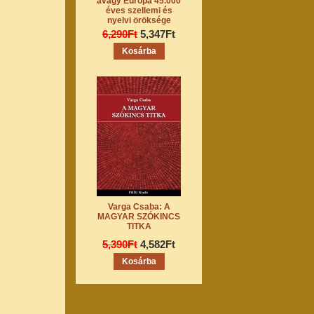
avagy Európa 45.000
éves szellemi és
nyelvi öröksége
6,290Ft
5,347Ft
Varga Csaba: A
MAGYAR SZÓKINCS
TITKA
5,390Ft
4,582Ft