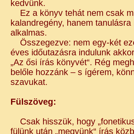
kedvünk.
Ez a könyv tehát nem csak mű
kalandregény, hanem tanulásra i
alkalmas.
Összegezve: nem egy-két ezer
éves időutazásra indulunk akkor
„Az ősi írás könyvét“. Rég megha
belőle hozzánk – s ígérem, könn
szavukat.
Fülszöveg:
Csak hisszük, hogy „fonetikus
fülünk után „megyünk“ írás közb