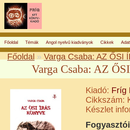
Főoldal
Témák
Angol nyelvű kiadványok
Cikkek
Ada
Főoldal
»
Varga Csaba: AZ ŐSI
Varga Csaba: AZ Ő
Kiadó:
Fríg
Cikkszám:
K
Készlet inf
Fogyasztói