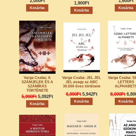
2,000Ft
1,600Ft
1,900Ft
Varga Csaba: A
Varga Csaba: JEL JEL
Varga Csaba: S
SZÁMJELEK ÉS A
JEL avagy az ABC
LETTERS
SZÁMÍRÁS
30.000 éves története
ALPHABET
TÖRTÉNETE
6,990Ft
5,942Ft
8,000Ft
6,80
5,990Ft
5,092Ft