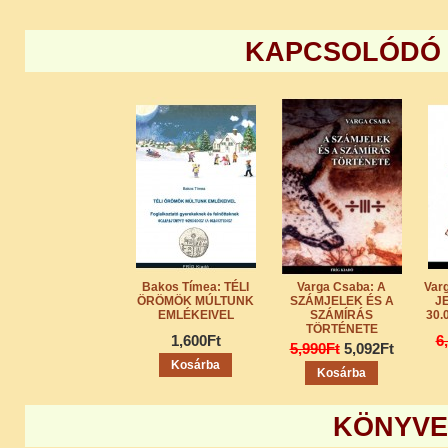
KAPCSOLÓDÓ
Bakos Tímea: TÉLI
Varga Csaba: A
Var
ÖRÖMÖK MÚLTUNK
SZÁMJELEK ÉS A
JE
EMLÉKEIVEL
SZÁMÍRÁS
30.
TÖRTÉNETE
1,600Ft
6
5,990Ft
5,092Ft
Kosárba
Kosárba
KÖNYVE