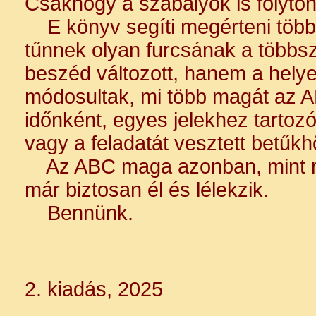
Csakhogy a szabályok is folyton
E könyv segíti megérteni többek
tűnnek olyan furcsának a többs
beszéd változott, hanem a hely
módosultak, mi több magát az AB
időnként, egyes jelekhez tartoz
vagy a feladatát vesztett betűk
Az ABC maga azonban, mint ra
már biztosan él és lélekzik.
Bennünk.
2. kiadás, 2025