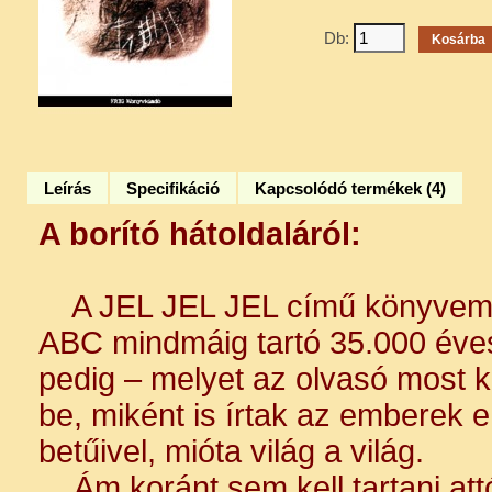
Db:
Leírás
Specifikáció
Kapcsolódó termékek (4)
A borító hátoldaláról:
A JEL JEL JEL című könyvemb
ABC mindmáig tartó 35.000 éve
pedig – melyet az olvasó most 
be, miként is írtak az emberek 
betűivel, mióta világ a világ.
Ám koránt sem kell tartani attól