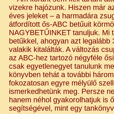
vizekre hajózunk. Hiszen már az
éves jeleket – a harmadára zsugo
átfordított ős-ABC betűuit körmö
NAGYBETŰINKET tanuljuk. Mi töb
betűkkel, ahogyan azt legalább 
valakik kitalálták. A változás c
az ABC-hez tartozó négyféle ős
csak egyetlenegyet tanulunk me
könyvben tehát a további három 
fokozatosan egyre mélyülő szel
ismerkedhetünk meg. Persze ne
hanem néhol gyakorolhatjuk is ő
segítségével, mint egy tanköny