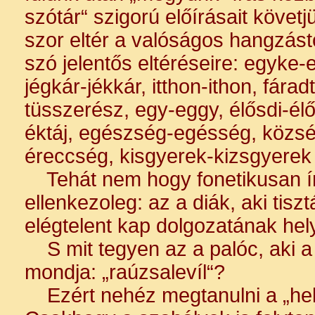
szótár“ szigorú előírásait követ
szor eltér a valóságos hangzástól
szó jelentős eltéréseire: egyke-e
jégkár-jékkár, itthon-ithon, fára
tüsszerész, egy-eggy, élősdi-élő
éktáj, egészség-egésség, közsé
éreccség, kisgyerek-kizsgyerek
Tehát nem hogy fonetikusan í
ellenkezoleg: az a diák, aki tisz
elégtelent kap dolgozatának hel
S mit tegyen az a palóc, aki a 
mondja: „raúzsalevíl“?
Ezért nehéz megtanulni a „hely