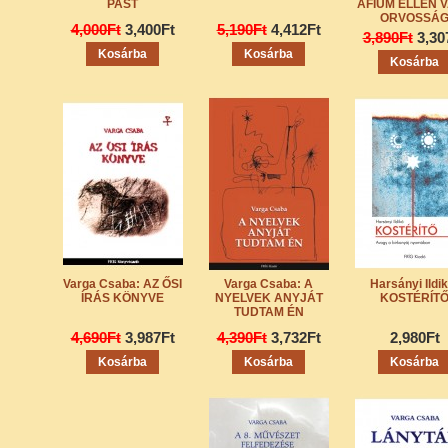
PAST
ÁFIUM ELLEN 
ORVOSSÁ
4,000Ft
3,400Ft
5,190Ft
4,412Ft
3,890Ft
3,30
Varga Csaba: AZ ŐSI
Varga Csaba: A
Harsányi Ildik
ÍRÁS KÖNYVE
NYELVEK ANYJÁT
KOSTÉRÍT
TUDTAM ÉN
4,690Ft
3,987Ft
4,390Ft
3,732Ft
2,980Ft