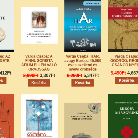
ba: AZ
Varga Csaba: A
Varga Csaba: HAR,
Varga Csaba
DETE
FINNUGORISTA
avagy Európa 45.000
ÓGÖRÖG: RÉG
ÁFIUM ELLEN VALÓ
éves szellemi és
CSÁNGÓ NYE
ORVOSSÁG
nyelvi öröksége
,412Ft
5,490Ft
4,66
3,890Ft
3,307Ft
6,290Ft
5,347Ft