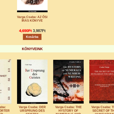
Varga Csaba: AZ ŐSI
ÍRÁS KÖNYVE
4,690Ft
3,987Ft
Kosárba
KÖNYVEINK
aba:
Varga Csaba: DER
Varga Csaba: THE
Varga Csaba: 
ÖRTER
URSPRUNG DES
HYSTORY OF
SECRET OF T