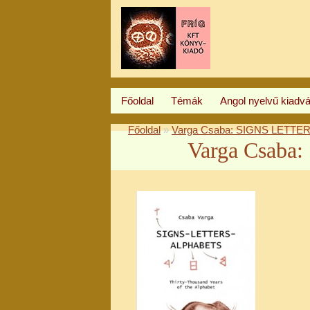
Főoldal
Témák
Angol nyelvű kiadv
Főoldal
»
Varga Csaba: SIGNS LETT
Varga Csab