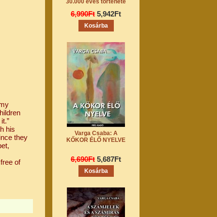
30.000 éves története
6,990Ft
5,942Ft
 my
children
t.”
h his
Varga Csaba: A
ince they
KŐKOR ÉLŐ NYELVE
et,
6,690Ft
5,687Ft
free of