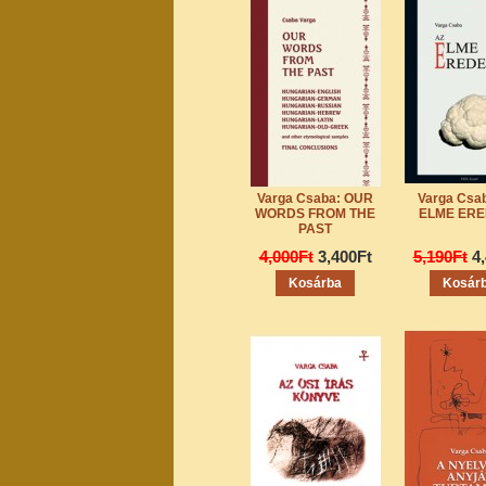
Varga Csaba: OUR
Varga Csa
WORDS FROM THE
ELME ERE
PAST
4,000Ft
3,400Ft
5,190Ft
4