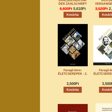
ZAHLZEICHEN UNF
AUS D
DER ZAHLSCHRIFT
VERGANGE
6,600Ft
5,610Ft
3,520Ft
2
Faragó Imre:
Faragó I
ÉLETCSEREPEK - 2.
ÉLETCSEREP
3,500Ft
3,500