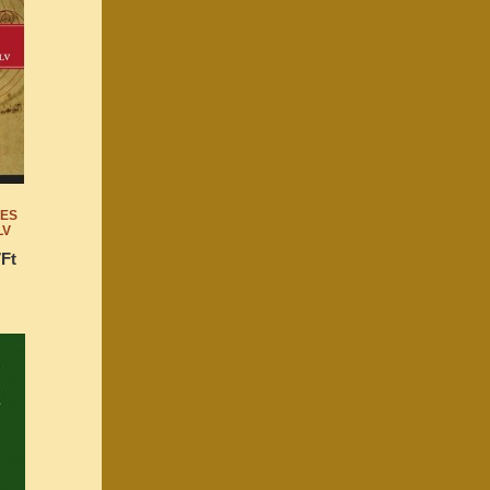
:
IES
LV
7Ft