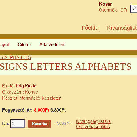
Kosár
0 termék - 0Ft
Főoldal
Kívánságlist
ányok
Cikkek
Adatvédelem
ERS ALPHABETS
a: SIGNS LETTERS ALPHABETS
Kiadó:
Fríg Kiadó
Cikkszám:
Könyv
Készlet információ:
Készleten
Fogyasztói ár:
8,000Ft
6,800Ft
Kívángság listára
Db:
- VAGY -
Összehasonlítás