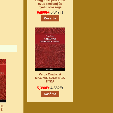
avagy Európa 45.000
éves szellemi és
nyelvi öröksége
6,290Ft
5,347Ft
Varga Csaba: A
MAGYAR SZÓKINCS
TITKA
5,390Ft
4,582Ft
THE
HE