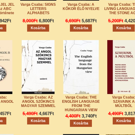
 JEL JEL
Varga Csaba: SIGNS
Varga Csaba: A
Varga Csaba: 
az ABC
LETTERS
KŐKOR ÉLŐ NYELVE
LIVING LANGUAG
örténete
ALPHABETS
THE STONE A
,942Ft
8,000Ft
6,800Ft
6,690Ft
5,687Ft
5,200Ft
4,42
aba:
Varga Csaba: AZ
Varga Csaba: THE
Varga Csaba
- ANGOL
ANGOL SZÓKINCS
ENGLISH LANGUAGE
SZAVAINK A
MAGYAR SZEMMEL
FROM THE
MÚLTBÓL
HUNGARIAN VIEW
,457Ft
5,490Ft
4,667Ft
4,490Ft
3,81
4,400Ft
3,740Ft