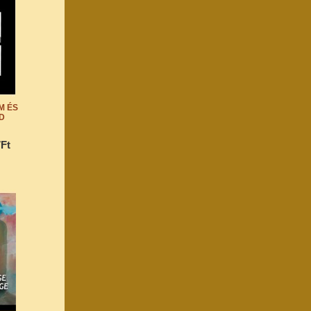
LM ÉS
D
7Ft