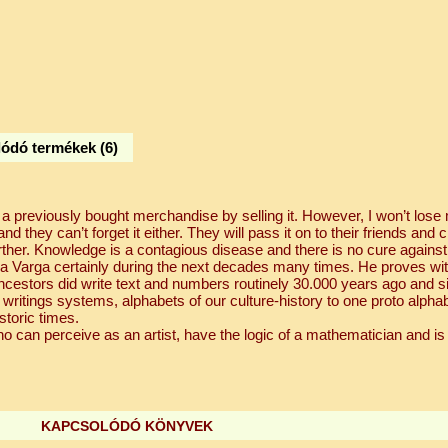
ódó termékek (6)
 previously bought merchandise by selling it. However, I won’t lose
nd they can’t forget it either. They will pass it on to their friends and 
ther. Knowledge is a contagious disease and there is no cure against i
 Varga certainly during the next decades many times. He proves wit
 ancestors did write text and numbers routinely 30.000 years ago and s
 writings systems, alphabets of our culture-history to one proto alphab
storic times.
can perceive as an artist, have the logic of a mathematician and is 
KAPCSOLÓDÓ KÖNYVEK