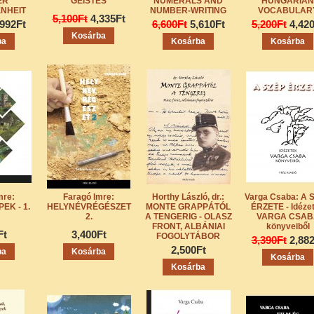
ER
GEISTES
NUMERALS AND
HUNGARIAN
NHEIT
NUMBER-WRITING
VOCABULAR
5,100Ft
4,335Ft
,992Ft
6,600Ft
5,610Ft
5,200Ft
4,42
mre:
Faragó Imre:
Horthy László, dr.:
Varga Csaba: A 
EK - 1.
HELYNÉVRÉGÉSZET
MONTE GRAPPÁTÓL
ÉRZETE - Idéze
2.
A TENGERIG - OLASZ
VARGA CSAB
FRONT, ALBÁNIAI
könyveiből
Ft
3,400Ft
FOGOLYTÁBOR
3,390Ft
2,88
2,500Ft