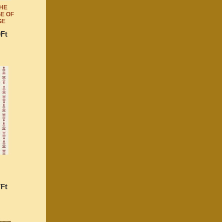
THE
E OF
GE
0Ft
:
7Ft