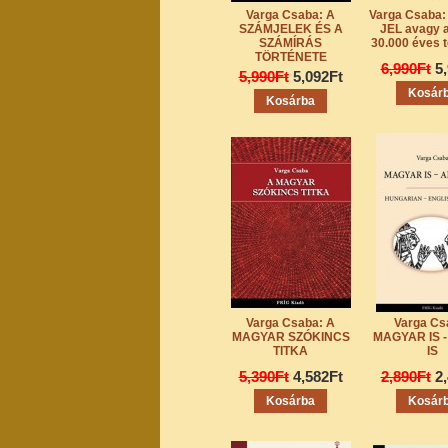
Varga Csaba: A
Varga Csaba:
SZÁMJELEK ÉS A
JEL avagy 
SZÁMÍRÁS
30.000 éves t
TÖRTÉNETE
6,990Ft
5
5,990Ft
5,092Ft
Varga Csaba: A
Varga Cs
MAGYAR SZÓKINCS
MAGYAR IS 
TITKA
IS
5,390Ft
4,582Ft
2,890Ft
2