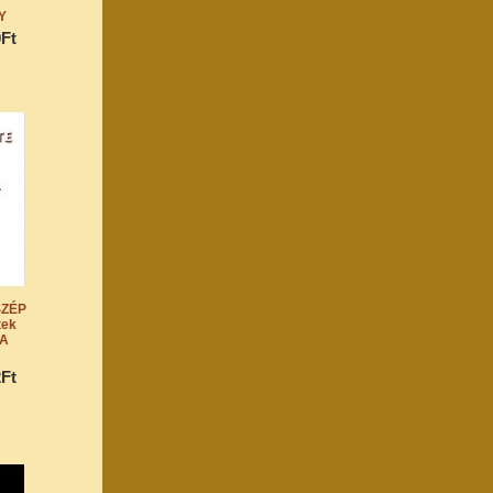
Y
0Ft
SZÉP
tek
A
2Ft