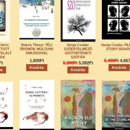
 Imre:
Bakos Tímea: TÉLI
Varga Csaba:
Varga Csaba: FI
ZTOTT
ÖRÖMÖK MÚLTUNK
SZÓÉRTELMEZŐ
STORY BOAR
TALÁLT
EMLÉKEIVEL
SZÓTÖRTÉNETI
YEK
SZÓTÁR
1,600Ft
5,490Ft
4,66
Ft
5,990Ft
5,092Ft