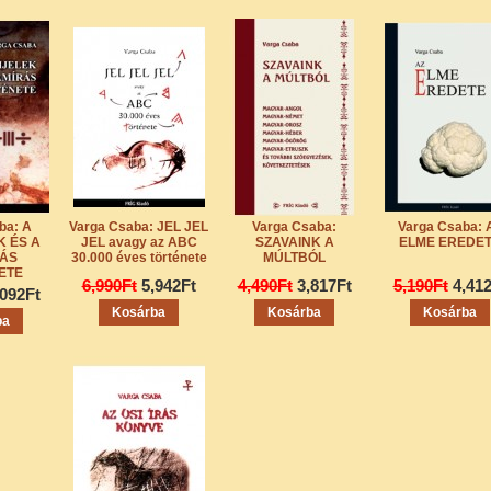
ba: A
Varga Csaba: JEL JEL
Varga Csaba:
Varga Csaba: 
 ÉS A
JEL avagy az ABC
SZAVAINK A
ELME EREDE
RÁS
30.000 éves története
MÚLTBÓL
ETE
6,990Ft
5,942Ft
4,490Ft
3,817Ft
5,190Ft
4,41
,092Ft
Kosárba
Kosárba
Kosárba
ba