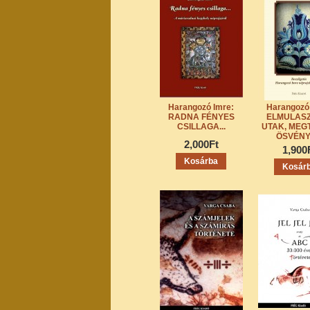
Harangozó Imre:
Harangozó
RADNA FÉNYES
ELMULAS
CSILLAGA...
UTAK, MEG
ÖSVÉN
2,000Ft
1,900