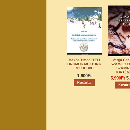
Bakos Tímea: TÉLI
Varga Csa
ÖRÖMÖK MÚLTUNK
SZÁMJELEK
EMLÉKEIVEL
SZÁMÍ
TÖRTÉN
1,600Ft
5,990Ft
5
Kosárba
Kosár