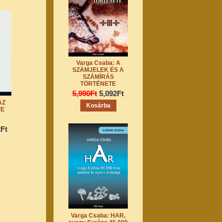
Varga Csaba: A
SZÁMJELEK ÉS A
SZÁMÍRÁS
TÖRTÉNETE
5,990Ft
5,092Ft
AZ
TE
2Ft
Varga Csaba: HAR,