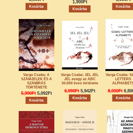
1,900Ft
Varga Csaba: A
Varga Csaba: JEL JEL
Varga Csaba: S
SZÁMJELEK ÉS A
JEL avagy az ABC
LETTERS
SZÁMÍRÁS
30.000 éves története
ALPHABET
TÖRTÉNETE
6,990Ft
5,942Ft
8,000Ft
6,80
5,990Ft
5,092Ft