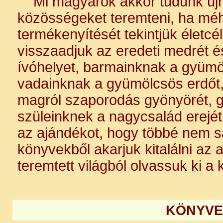
Mi magyarok akkor tudunk új
közösségeket teremteni, ha méh
termékenyítését tekintjük életc
visszaadjuk az eredeti medrét é
ívóhelyet, barmainknak a gyümöl
vadainknak a gyümölcsös erdőt
magról szaporodás gyönyörét, 
szüleinknek a nagycsalád erejét
az ajándékot, hogy többé nem sa
könyvekből akarjuk kitalálni az 
teremtett világból olvassuk ki a
KÖNYVE