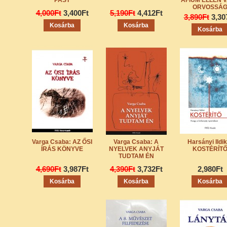
PAST
ÁFIUM ELLEN 
ORVOSSÁ
4,000Ft
3,400Ft
5,190Ft
4,412Ft
3,890Ft
3,30
Varga Csaba: AZ ŐSI
Varga Csaba: A
Harsányi Ildik
ÍRÁS KÖNYVE
NYELVEK ANYJÁT
KOSTÉRÍT
TUDTAM ÉN
4,690Ft
3,987Ft
4,390Ft
3,732Ft
2,980Ft