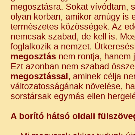
megosztásra. Sokat vívódtam, sz
olyan korban, amikor amúgy is 
természetes közösségek. Az edd
nemcsak szabad, de kell is. Mos
foglalkozik a nemzet. Útkeresé
megosztás
nem rontja, hanem ja
Ezt azonban nem szabad össze
megosztással
, aminek célja n
változatosságának növelése, ha
sorstársak egymás ellen hergel
A borító hátsó oldali fülszöve