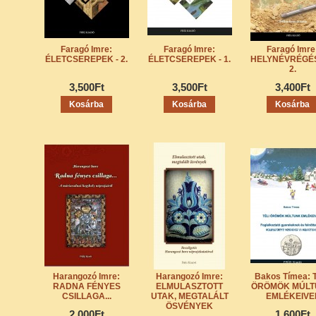
Faragó Imre:
Faragó Imre:
Faragó Imre
ÉLETCSEREPEK - 2.
ÉLETCSEREPEK - 1.
HELYNÉVRÉGÉ
2.
3,500Ft
3,500Ft
3,400Ft
Harangozó Imre:
Harangozó Imre:
Bakos Tímea: 
RADNA FÉNYES
ELMULASZTOTT
ÖRÖMÖK MÚLT
CSILLAGA...
UTAK, MEGTALÁLT
EMLÉKEIVE
ÖSVÉNYEK
2,000Ft
1,600Ft