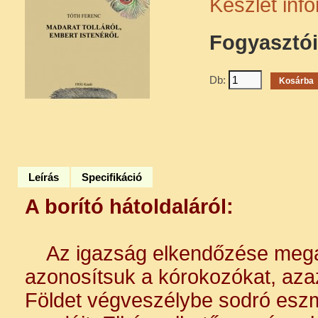
Készlet inf
Fogyasztói 
Db:
Leírás
Specifikáció
A borító hátoldaláról:
Az igazság elkendőzése mega
azonosítsuk a kórokozókat, aza
Földet végveszélybe sodró eszm