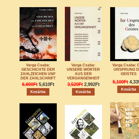
Varga Csaba:
Varga Csaba:
Varga Csaba: 
GESCHICHTE DER
UNSERE WÖRTER
URSPRUNG D
ZAHLZEICHEN UNF
AUS DER
GEISTES
DER ZAHLSCHRIFT
VERGANGENHEIT
5,100Ft
4,33
6,600Ft
5,610Ft
3,520Ft
2,992Ft