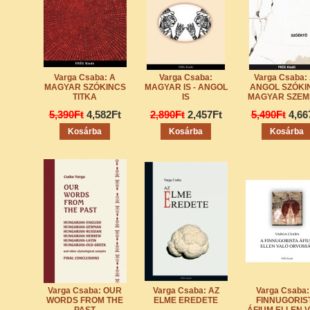
Varga Csaba: A
Varga Csaba:
Varga Csaba:
MAGYAR SZÓKINCS
MAGYAR IS - ANGOL
ANGOL SZÓKI
TITKA
IS
MAGYAR SZEM
5,390Ft
4,582Ft
2,890Ft
2,457Ft
5,490Ft
4,66
Varga Csaba: OUR
Varga Csaba: AZ
Varga Csaba:
WORDS FROM THE
ELME EREDETE
FINNUGORIS