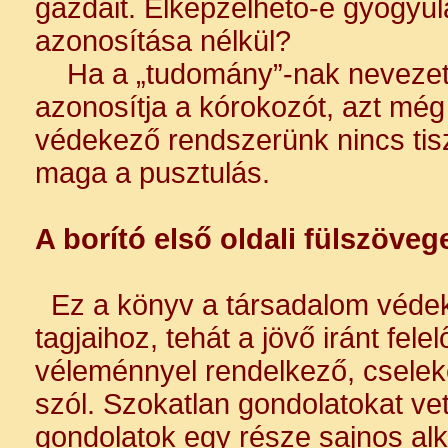
gazdáit. Elképzelhető-e gyógyu
azonosítása nélkül?
Ha a „tudomány”-nak nevezett 
azonosítja a kórokozót, azt még 
védekező rendszerünk nincs tisz
maga a pusztulás.
A borító első oldali fülszöveg
Ez a könyv a társadalom véde
tagjaihoz, tehát a jövő iránt fele
véleménnyel rendelkező, csele
szól. Szokatlan gondolatokat ve
gondolatok egy része sajnos alk