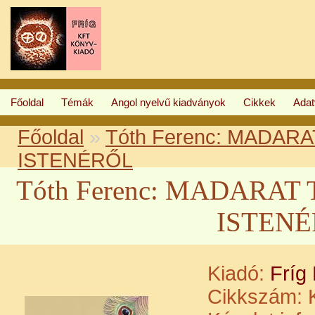
Főoldal
Témák
Angol nyelvű kiadványok
Cikkek
Ada
Főoldal
»
Tóth Ferenc: MADAR
ISTENÉRŐL
Tóth Ferenc: MADARA
ISTEN
Kiadó:
Fríg
Cikkszám:
K