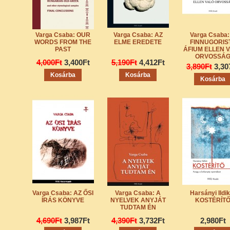
Varga Csaba: OUR
Varga Csaba: AZ
Varga Csaba:
WORDS FROM THE
ELME EREDETE
FINNUGORIS
PAST
ÁFIUM ELLEN 
ORVOSSÁ
4,000Ft
3,400Ft
5,190Ft
4,412Ft
3,890Ft
3,30
Varga Csaba: AZ ŐSI
Varga Csaba: A
Harsányi Ildik
ÍRÁS KÖNYVE
NYELVEK ANYJÁT
KOSTÉRÍT
TUDTAM ÉN
4,690Ft
3,987Ft
4,390Ft
3,732Ft
2,980Ft