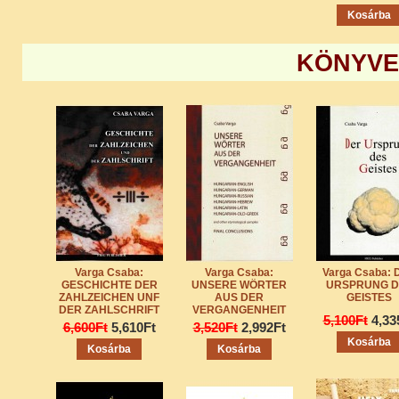
Kosárba
KÖNYVE
Varga Csaba:
Varga Csaba:
Varga Csaba: 
GESCHICHTE DER
UNSERE WÖRTER
URSPRUNG D
ZAHLZEICHEN UNF
AUS DER
GEISTES
DER ZAHLSCHRIFT
VERGANGENHEIT
5,100Ft
4,33
6,600Ft
5,610Ft
3,520Ft
2,992Ft