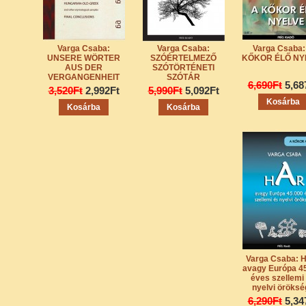
Varga Csaba:
Varga Csaba:
Varga Csaba:
UNSERE WÖRTER
SZÓÉRTELMEZŐ
KŐKOR ÉLŐ NY
AUS DER
SZÓTÖRTÉNETI
VERGANGENHEIT
SZÓTÁR
6,690Ft
5,68
3,520Ft
2,992Ft
5,990Ft
5,092Ft
Kosárba
Kosárba
Kosárba
Varga Csaba: 
avagy Európa 4
éves szellemi
nyelvi öröksé
6,290Ft
5,34