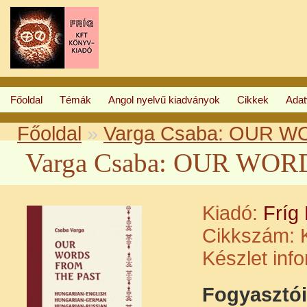
Főoldal
Témák
Angol nyelvű kiadványok
Cikkek
Ada
Főoldal
»
Varga Csaba: OUR 
Varga Csaba: OUR WO
Kiadó:
Fríg
Cikkszám:
K
Készlet inf
Fogyasztói