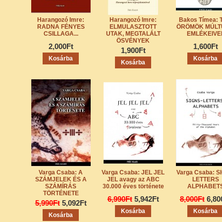
Harangozó Imre:
Harangozó Imre:
Bakos Tímea: 
RADNA FÉNYES
ELMULASZTOTT
ÖRÖMÖK MÚLT
CSILLAGA...
UTAK, MEGTALÁLT
EMLÉKEIVE
ÖSVÉNYEK
2,000Ft
1,600Ft
1,900Ft
Varga Csaba: A
Varga Csaba: JEL JEL
Varga Csaba: S
SZÁMJELEK ÉS A
JEL avagy az ABC
LETTERS
SZÁMÍRÁS
30.000 éves története
ALPHABET
TÖRTÉNETE
6,990Ft
5,942Ft
8,000Ft
6,80
5,990Ft
5,092Ft