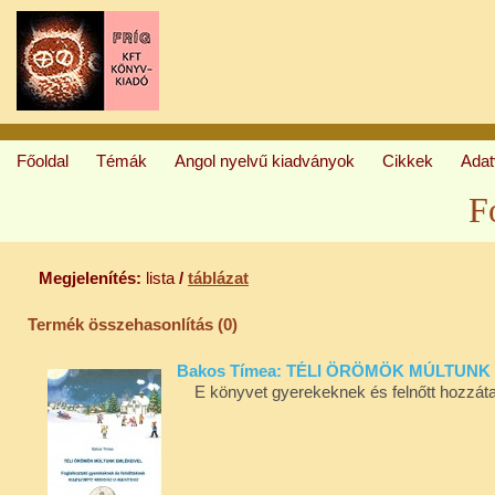
Főoldal
Témák
Angol nyelvű kiadványok
Cikkek
Ada
F
Megjelenítés:
lista
/
táblázat
Termék összehasonlítás (0)
Bakos Tímea: TÉLI ÖRÖMÖK MÚLTUNK
E könyvet gyerekeknek és felnőtt hozzátarto