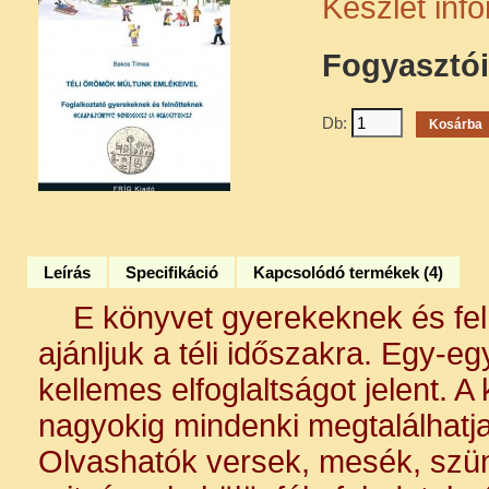
Készlet inf
Fogyasztói 
Db:
Leírás
Specifikáció
Kapcsolódó termékek (4)
E könyvet gyerekeknek és feln
ajánljuk a téli időszakra. Egy-e
kellemes elfoglaltságot jelent. A 
nagyokig mindenki megtalálhatja
Olvashatók versek, mesék, szü