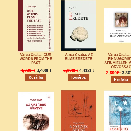
Varga Csaba: OUR
Varga Csaba: AZ
Varga Csaba:
WORDS FROM THE
ELME EREDETE
FINNUGORIS
PAST
ÁFIUM ELLEN 
ORVOSSÁ
4,000Ft
3,400Ft
5,190Ft
4,412Ft
3,890Ft
3,30