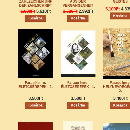
ZAHLZEICHEN UNF
AUS DER
GEISTES
DER ZAHLSCHRIFT
VERGANGENHEIT
5,100Ft
4,33
6,600Ft
5,610Ft
3,520Ft
2,992Ft
Faragó Imre:
Faragó Imre:
Faragó Imre
ÉLETCSEREPEK - 2.
ÉLETCSEREPEK - 1.
HELYNÉVRÉGÉ
2.
3,500Ft
3,500Ft
3,400Ft