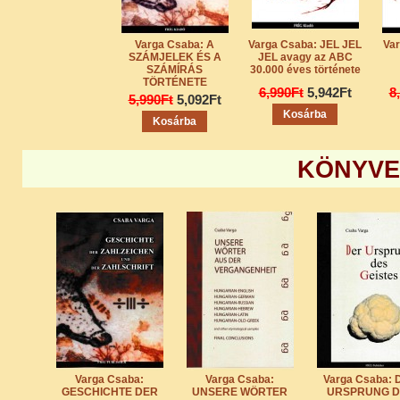
Varga Csaba: A
Varga Csaba: JEL JEL
Va
SZÁMJELEK ÉS A
JEL avagy az ABC
SZÁMÍRÁS
30.000 éves története
TÖRTÉNETE
6,990Ft
5,942Ft
8
5,990Ft
5,092Ft
Kosárba
Kosárba
KÖNYVE
Varga Csaba:
Varga Csaba:
Varga Csaba: 
GESCHICHTE DER
UNSERE WÖRTER
URSPRUNG D