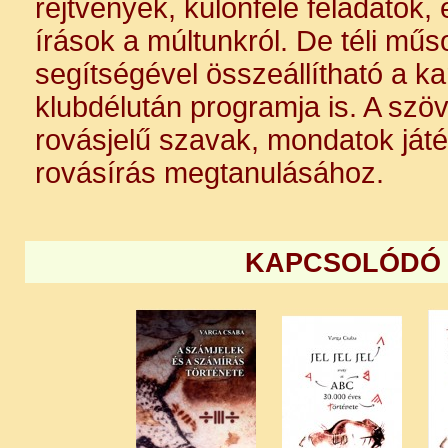
rejtvények, különféle feladatok,
írások a múltunkról. De téli műso
segítségével összeállítható a 
klubdélután programja is. A szö
rovásjelű szavak, mondatok ját
rovásírás megtanulásához.
KAPCSOLÓDÓ