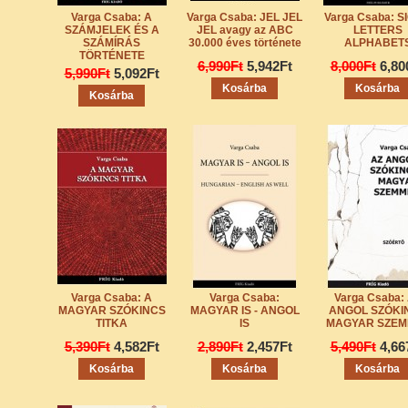
Varga Csaba: A
Varga Csaba: JEL JEL
Varga Csaba: S
SZÁMJELEK ÉS A
JEL avagy az ABC
LETTERS
SZÁMÍRÁS
30.000 éves története
ALPHABET
TÖRTÉNETE
6,990Ft
5,942Ft
8,000Ft
6,80
5,990Ft
5,092Ft
Varga Csaba: A
Varga Csaba:
Varga Csaba:
MAGYAR SZÓKINCS
MAGYAR IS - ANGOL
ANGOL SZÓKI
TITKA
IS
MAGYAR SZEM
5,390Ft
4,582Ft
2,890Ft
2,457Ft
5,490Ft
4,66