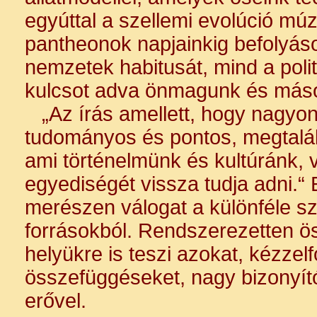
egyúttal a szellemi evolúció múzs
pantheonok napjainkig befolyás
nemzetek habitusát, mind a polit
kulcsot adva önmagunk és más
„Az írás amellett, hogy nagyon
tudományos és pontos, megtalálj
ami történelmünk és kultúránk, 
egyediségét vissza tudja adni.“
merészen válogat a különféle s
forrásokból. Rendszerezetten ös
helyükre is teszi azokat, kézzel
összefüggéseket, nagy bizonyít
erővel.