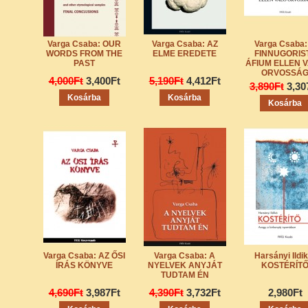
Varga Csaba: OUR
Varga Csaba: AZ
Varga Csaba:
WORDS FROM THE
ELME EREDETE
FINNUGORIS
PAST
ÁFIUM ELLEN 
ORVOSSÁ
4,000Ft
3,400Ft
5,190Ft
4,412Ft
3,890Ft
3,30
Varga Csaba: AZ ŐSI
Varga Csaba: A
Harsányi Ildik
ÍRÁS KÖNYVE
NYELVEK ANYJÁT
KOSTÉRÍT
TUDTAM ÉN
4,690Ft
3,987Ft
4,390Ft
3,732Ft
2,980Ft