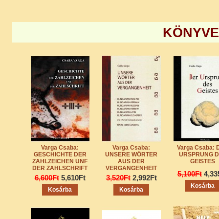
KÖNYVE
Varga Csaba:
Varga Csaba:
Varga Csaba: 
GESCHICHTE DER
UNSERE WÖRTER
URSPRUNG D
ZAHLZEICHEN UNF
AUS DER
GEISTES
DER ZAHLSCHRIFT
VERGANGENHEIT
5,100Ft
4,33
6,600Ft
5,610Ft
3,520Ft
2,992Ft