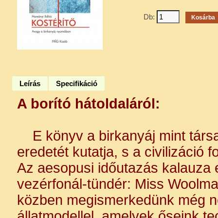
Db:
Leírás
Specifikáció
A borító hátoldaláról:
E könyv a birkanyáj mint társad
eredetét kutatja, s a civilizáció 
Az aesopusi időutazás kalauza 
vezérfonál-tündér: Miss Woolma
közben megismerkedünk még né
állatmodellel, amelyek őseink te