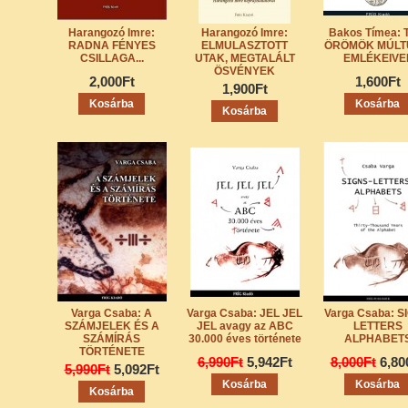
Harangozó Imre:
Harangozó Imre:
Bakos Tímea: 
RADNA FÉNYES
ELMULASZTOTT
ÖRÖMÖK MÚLT
CSILLAGA...
UTAK, MEGTALÁLT
EMLÉKEIVE
ÖSVÉNYEK
2,000Ft
1,600Ft
1,900Ft
Varga Csaba: A
Varga Csaba: JEL JEL
Varga Csaba: S
SZÁMJELEK ÉS A
JEL avagy az ABC
LETTERS
SZÁMÍRÁS
30.000 éves története
ALPHABET
TÖRTÉNETE
6,990Ft
5,942Ft
8,000Ft
6,80
5,990Ft
5,092Ft