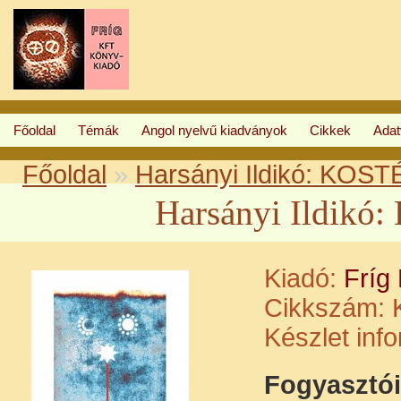
Főoldal
Témák
Angol nyelvű kiadványok
Cikkek
Ada
Főoldal
»
Harsányi Ildikó: KOS
Harsányi Ildik
Kiadó:
Fríg
Cikkszám:
K
Készlet inf
Fogyasztói 