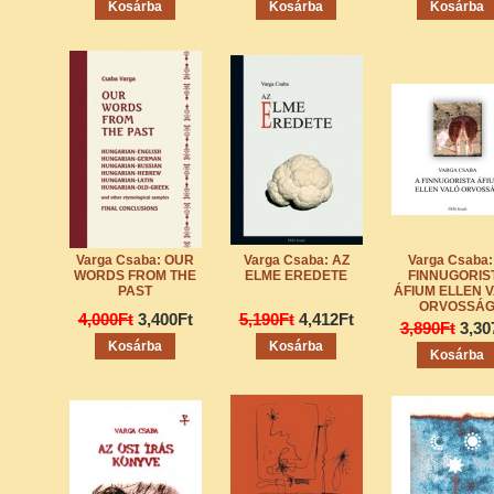
Varga Csaba: OUR
Varga Csaba: AZ
Varga Csaba:
WORDS FROM THE
ELME EREDETE
FINNUGORIS
PAST
ÁFIUM ELLEN 
ORVOSSÁ
4,000Ft
3,400Ft
5,190Ft
4,412Ft
3,890Ft
3,30