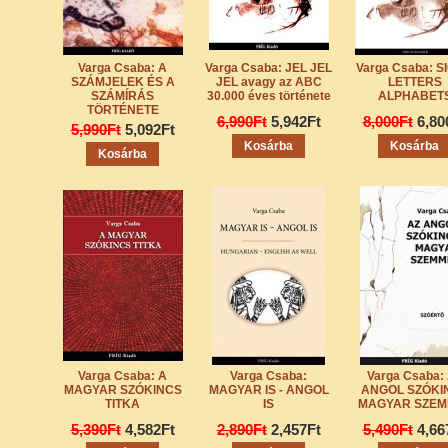
Varga Csaba: A
Varga Csaba: JEL JEL
Varga Csaba: S
SZÁMJELEK ÉS A
JEL avagy az ABC
LETTERS
SZÁMÍRÁS
30.000 éves története
ALPHABET
TÖRTÉNETE
6,990Ft
5,942Ft
8,000Ft
6,80
5,990Ft
5,092Ft
Varga Csaba: A
Varga Csaba:
Varga Csaba:
MAGYAR SZÓKINCS
MAGYAR IS - ANGOL
ANGOL SZÓKI
TITKA
IS
MAGYAR SZEM
5,390Ft
4,582Ft
2,890Ft
2,457Ft
5,490Ft
4,66