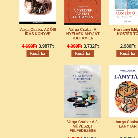
Varga Csaba: AZ ŐSI
Varga Csaba: A
Harsányi Ildik
ÍRÁS KÖNYVE
NYELVEK ANYJÁT
KOSTÉRÍT
TUDTAM ÉN
4,690Ft
3,987Ft
4,390Ft
3,732Ft
2,980Ft
Varga Csaba: A 8.
Varga Csaba
MŰVÉSZET
LÁNYTÁR
FELFEDEZÉSE