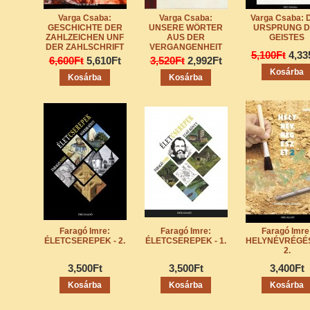
Varga Csaba:
Varga Csaba:
Varga Csaba: 
GESCHICHTE DER
UNSERE WÖRTER
URSPRUNG D
ZAHLZEICHEN UNF
AUS DER
GEISTES
DER ZAHLSCHRIFT
VERGANGENHEIT
5,100Ft
4,33
6,600Ft
5,610Ft
3,520Ft
2,992Ft
Faragó Imre:
Faragó Imre:
Faragó Imre
ÉLETCSEREPEK - 2.
ÉLETCSEREPEK - 1.
HELYNÉVRÉGÉ
2.
3,500Ft
3,500Ft
3,400Ft