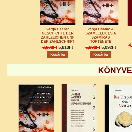
Varga Csaba:
Varga Csaba: A
GESCHICHTE DER
SZÁMJELEK ÉS A
ZAHLZEICHEN UNF
SZÁMÍRÁS
DER ZAHLSCHRIFT
TÖRTÉNETE
4
6,600Ft
5,610Ft
5,990Ft
5,092Ft
Kosárba
Kosárba
KÖNYVE