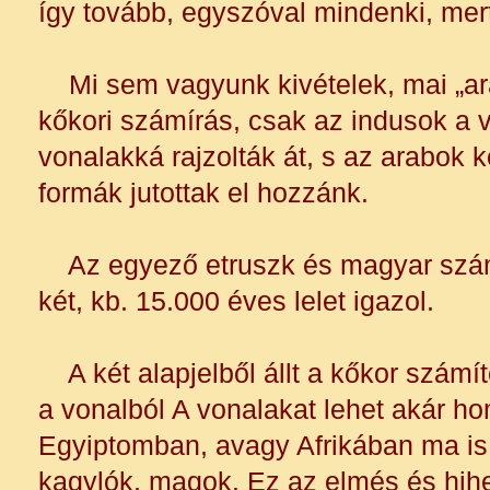
így tovább, egyszóval mindenki, mer
Mi sem vagyunk kivételek, mai „ar
kőkori számírás, csak az indusok a 
vonalakká rajzolták át, s az arabok k
formák jutottak el hozzánk.
Az egyező etruszk és magyar számro
két, kb. 15.000 éves lelet igazol.
A két alapjelből állt a kőkor számít
a vonalból A vonalakat lehet akár ho
Egyiptomban, avagy Afrikában ma is,
kagylók, magok. Ez az elmés és hih