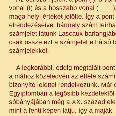
vonal (I) és a hosszabb vonal ( ___ )
maga helyi értékét jelölte. Így a pon
elrendezéseivel bármely szám leírha
számjelet látunk Lascaux barlangjáb
csak össze ezt a számjelet e hátsó b
számjelekkel.
A legkorábbi, eddig megtalált pont
a mához közeledvén az efféle számí
bizonyító lelettel rendelkezünk. Már
Egyiptomban a legősibb kezdetektől 
sóbányájában még a XX. század elejé
mint a fenti képen látju, így a maják