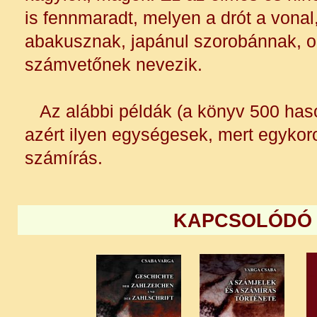
is fennmaradt, melyen a drót a vonal,
abakusznak, japánul szorobánnak, o
számvetőnek nevezik.
Az alábbi példák (a könyv 500 haso
azért ilyen egységesek, mert egykor
számírás.
KAPCSOLÓDÓ