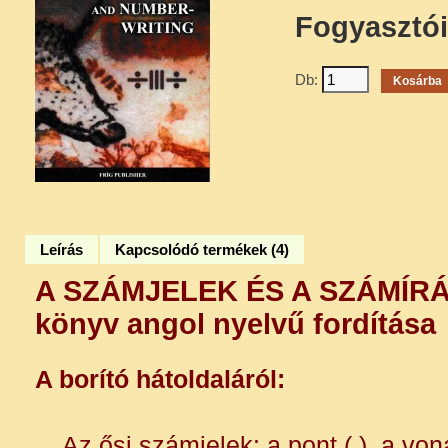
Fogyasztói
Db:
Leírás
Kapcsolódó termékek (4)
A SZÁMJELEK ÉS A SZÁMÍR
könyv angol nyelvű fordítása
A borító hátoldaláról:
Az ősi számjelek: a pont (.), a vona