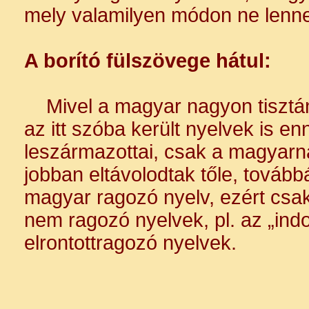
mely valamilyen módon ne lenn
​A borító fülszövege hátul:
Mivel a magyar nagyon tisztán 
az itt szóba került nyelvek is e
leszármazottai, csak a magyarná
jobban eltávolodtak tőle, tovább
magyar ragozó nyelv, ezért csa
nem ragozó nyelvek, pl. az „ind
elrontottragozó nyelvek.