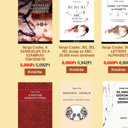
Varga Csaba: A
Varga Csaba: JEL JEL
Varga Csaba: S
SZÁMJELEK ÉS A
JEL avagy az ABC
LETTERS
SZÁMÍRÁS
30.000 éves története
ALPHABET
TÖRTÉNETE
6,990Ft
5,942Ft
8,000Ft
6,80
5,990Ft
5,092Ft