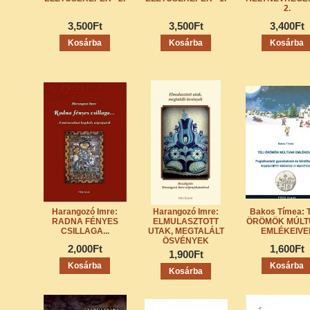
2.
3,500Ft
3,500Ft
3,400Ft
Harangozó Imre:
Harangozó Imre:
Bakos Tímea: 
RADNA FÉNYES
ELMULASZTOTT
ÖRÖMÖK MÚLT
CSILLAGA...
UTAK, MEGTALÁLT
EMLÉKEIVE
ÖSVÉNYEK
2,000Ft
1,600Ft
1,900Ft