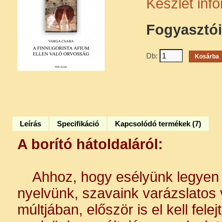
Készlet inf
Fogyasztói
Db:
Leírás
Specifikáció
Kapcsolódó termékek (7)
A borító hátoldaláról:
Ahhoz, hogy esélyünk legyen 
nyelvünk, szavaink varázslatos 
múltjában, először is el kell fel