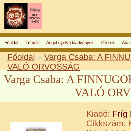
Főoldal
Témák
Angol nyelvű kiadványok
Cikkek
Ada
Főoldal
»
Varga Csaba: A FIN
VALÓ ORVOSSÁG
Varga Csaba: A FINNUG
VALÓ OR
Kiadó:
Fríg
Cikkszám:
K