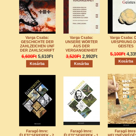
Varga Csaba:
Varga Csaba:
Varga Csaba: 
GESCHICHTE DER
UNSERE WÖRTER
URSPRUNG D
ZAHLZEICHEN UNF
AUS DER
GEISTES
DER ZAHLSCHRIFT
VERGANGENHEIT
5,100Ft
4,33
6,600Ft
5,610Ft
3,520Ft
2,992Ft
Faragó Imre:
Faragó Imre:
Faragó Imre
ÉLETCSEREPEK - 2.
ÉLETCSEREPEK - 1.
HELYNÉVRÉGÉ