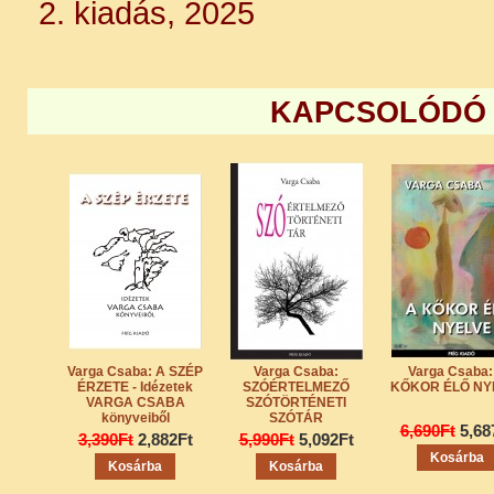
2. kiadás, 2025
KAPCSOLÓDÓ
Varga Csaba: A SZÉP
Varga Csaba:
Varga Csaba:
ÉRZETE - Idézetek
SZÓÉRTELMEZŐ
KŐKOR ÉLŐ NY
VARGA CSABA
SZÓTÖRTÉNETI
könyveiből
SZÓTÁR
6,690Ft
5,68
3,390Ft
2,882Ft
5,990Ft
5,092Ft
Kosárba
Kosárba
Kosárba