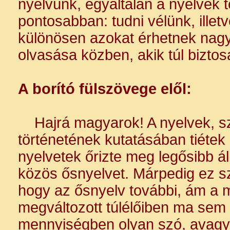
nyelvünk, egyáltalán a nyelvek 
pontosabban: tudni vélünk, illet
különösen azokat érhetnek nag
olvasása közben, akik túl bizto
A borító fülszövege elől:
Hajrá magyarok! A nyelvek, s
történetének kutatásában tiétek a
nyelvetek őrizte meg legősibb 
közös ősnyelvet. Márpedig ez sz
hogy az ősnyelv további, ám a 
megváltozott túlélőiben ma sem
mennyiségben olyan szó, avagy