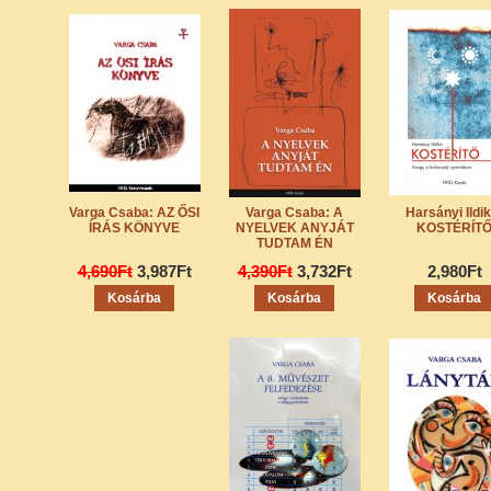
Varga Csaba: AZ ŐSI
Varga Csaba: A
Harsányi Ildik
ÍRÁS KÖNYVE
NYELVEK ANYJÁT
KOSTÉRÍT
TUDTAM ÉN
4,690Ft
3,987Ft
4,390Ft
3,732Ft
2,980Ft