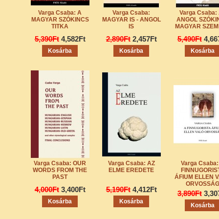
Varga Csaba: A
Varga Csaba:
Varga Csaba:
MAGYAR SZÓKINCS
MAGYAR IS - ANGOL
ANGOL SZÓKI
TITKA
IS
MAGYAR SZEM
5,390Ft
4,582Ft
2,890Ft
2,457Ft
5,490Ft
4,66
Varga Csaba: OUR
Varga Csaba: AZ
Varga Csaba:
WORDS FROM THE
ELME EREDETE
FINNUGORIS
PAST
ÁFIUM ELLEN 
ORVOSSÁ
4,000Ft
3,400Ft
5,190Ft
4,412Ft
3,890Ft
3,30