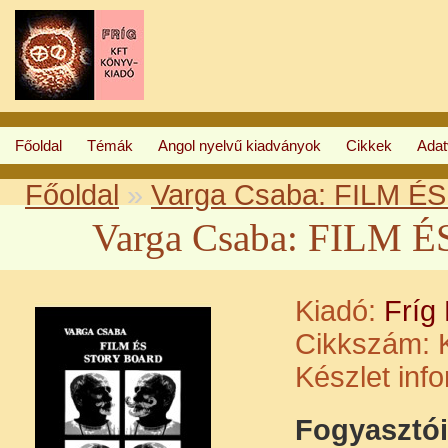
Főoldal
Témák
Angol nyelvű kiadványok
Cikkek
Ada
Főoldal
»
Varga Csaba: FILM 
Varga Csaba: FILM
Kiadó:
Fríg
Cikkszám:
K
Készlet inf
Fogyasztói