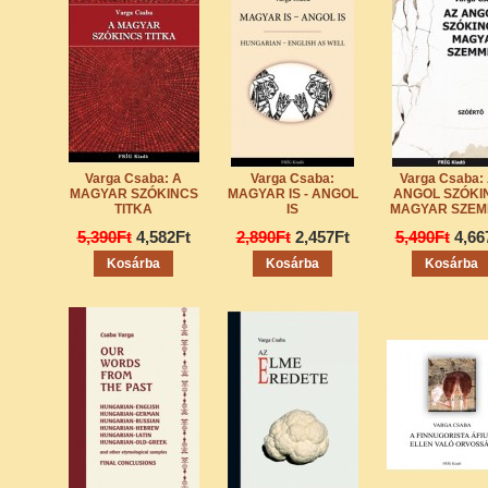
Varga Csaba: A
Varga Csaba:
Varga Csaba:
MAGYAR SZÓKINCS
MAGYAR IS - ANGOL
ANGOL SZÓKI
TITKA
IS
MAGYAR SZEM
5,390Ft
4,582Ft
2,890Ft
2,457Ft
5,490Ft
4,66