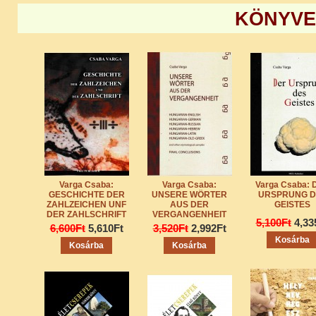
KÖNYVE
Varga Csaba:
Varga Csaba:
Varga Csaba: 
GESCHICHTE DER
UNSERE WÖRTER
URSPRUNG D
ZAHLZEICHEN UNF
AUS DER
GEISTES
DER ZAHLSCHRIFT
VERGANGENHEIT
5,100Ft
4,33
6,600Ft
5,610Ft
3,520Ft
2,992Ft