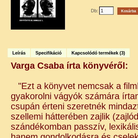
Db:
Leírás
Specifikáció
Kapcsolódó termékek (3)
Varga Csaba írta könyvéről:
"Ezt a könyvet nemcsak a filmké
gyakorolni vágyók számára írta
csupán érteni szeretnék mindazt
szellemi hátterében zajlik (zajló
szándékomban passzív, lexikáli
hanem gondolkodásra és csele