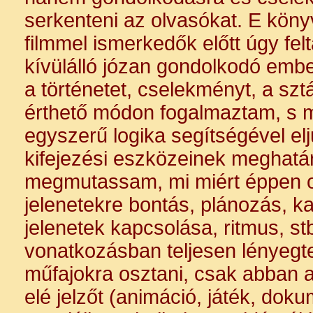
serkenteni az olvasókat. E kön
filmmel ismerkedők előtt úgy fel
kívülálló józan gondolkodó ember
a történetet, cselekményt, a szt
érthető módon fogalmaztam, s 
egyszerű logika segítségével elju
kifejezési eszközeinek meghatá
megmutassam, mi miért éppen oly
jelenetekre bontás, plánozás, 
jelenetek kapcsolása, ritmus, stb
vonatkozásban teljesen lényegte
műfajokra osztani, csak abban a
elé jelzőt (animáció, játék, dok