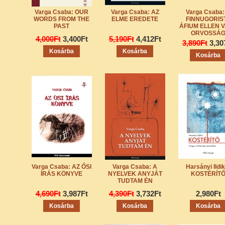
Varga Csaba: OUR
Varga Csaba: AZ
Varga Csaba:
WORDS FROM THE
ELME EREDETE
FINNUGORIS
PAST
ÁFIUM ELLEN 
ORVOSSÁ
4,000Ft
3,400Ft
5,190Ft
4,412Ft
3,890Ft
3,30
Varga Csaba: AZ ŐSI
Varga Csaba: A
Harsányi Ildik
ÍRÁS KÖNYVE
NYELVEK ANYJÁT
KOSTÉRÍT
TUDTAM ÉN
4,690Ft
3,987Ft
4,390Ft
3,732Ft
2,980Ft