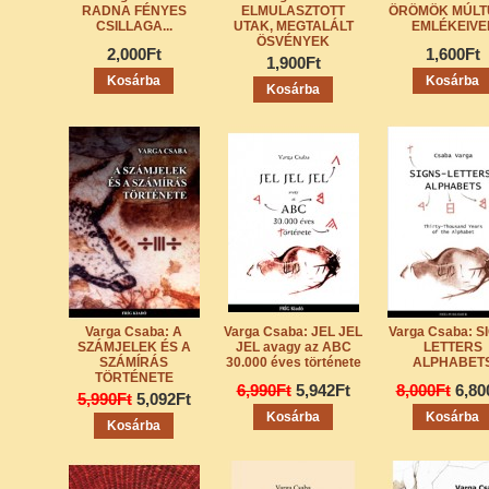
RADNA FÉNYES
ELMULASZTOTT
ÖRÖMÖK MÚLT
CSILLAGA...
UTAK, MEGTALÁLT
EMLÉKEIVE
ÖSVÉNYEK
2,000Ft
1,600Ft
1,900Ft
Varga Csaba: A
Varga Csaba: JEL JEL
Varga Csaba: S
SZÁMJELEK ÉS A
JEL avagy az ABC
LETTERS
SZÁMÍRÁS
30.000 éves története
ALPHABET
TÖRTÉNETE
6,990Ft
5,942Ft
8,000Ft
6,80
5,990Ft
5,092Ft