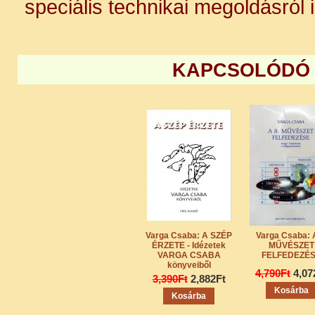
speciális technikai megoldásról is
KAPCSOLÓDÓ
Varga Csaba: A SZÉP
Varga Csaba: A
ÉRZETE - Idézetek
MŰVÉSZET
VARGA CSABA
FELFEDEZÉ
könyveiből
4,790Ft
4,07
3,390Ft
2,882Ft
Kosárba
Kosárba