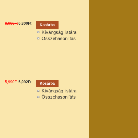
8,000Ft
6,800Ft
Kívángság listára
Összehasonlítás
5,990Ft
5,092Ft
Kívángság listára
Összehasonlítás