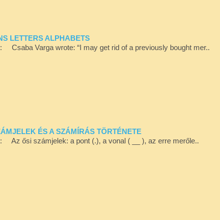
IGNS LETTERS ALPHABETS
ól: Csaba Varga wrote: “I may get rid of a previously bought mer..
 SZÁMJELEK ÉS A SZÁMÍRÁS TÖRTÉNETE
l: Az ősi számjelek: a pont (.), a vonal ( __ ), az erre merőle..