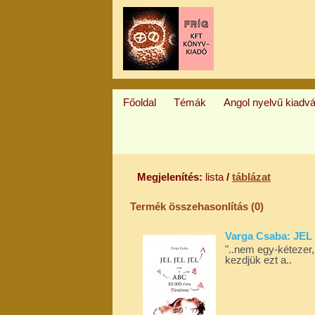
Főoldal
Témák
Angol nyelvű kiadv
Megjelenítés:
lista
/
táblázat
Termék összehasonlítás (0)
Varga Csaba: JEL 
"..nem egy-kétezer,
kezdjük ezt a..