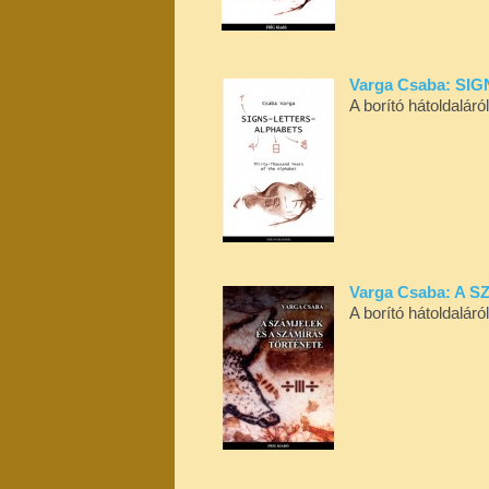
Varga Csaba: S
A borító hátoldalár
Varga Csaba: A
A borító hátoldaláró