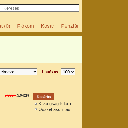
a (0)
Fiókom
Kosár
Pénztár
Listázás:
6,990Ft
5,942Ft
Kívángság listára
Összehasonlítás