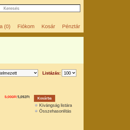
a (0)
Fiókom
Kosár
Pénztár
Listázás:
5,990Ft
5,092Ft
Kívángság listára
Összehasonlítás