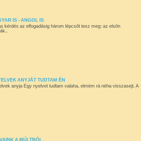
GYAR IS - ANGOL IS
as kérdés az elfogadásig három lépcsőt tesz meg: az elsőn
ák..
 NYELVEK ANYJÁT TUDTAM ÉN
elvek anyja Egy nyelvet tudtam valaha, elmém rá néha visszasejt. A
AVAINK A MÚLTBÓL