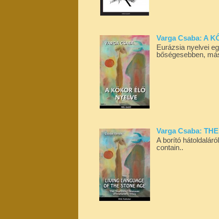
Varga Csaba: A
Eurázsia nyelvei e
bőségesebben, más
Varga Csaba: T
A borító hátoldalár
contain..