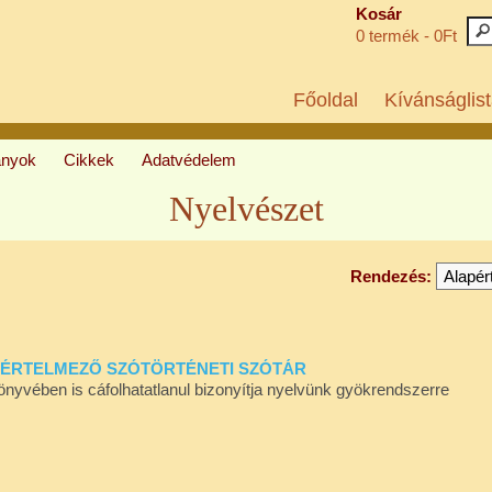
Kosár
0 termék - 0Ft
Főoldal
Kívánságlist
ányok
Cikkek
Adatvédelem
Nyelvészet
Rendezés:
ZÓÉRTELMEZŐ SZÓTÖRTÉNETI SZÓTÁR
vében is cáfolhatatlanul bizonyítja nyelvünk gyökrendszerre