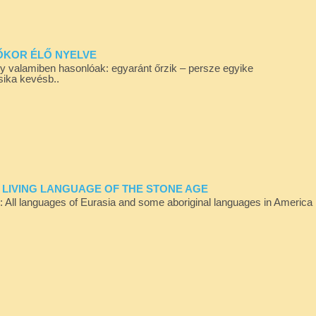
 KŐKOR ÉLŐ NYELVE
gy valamiben hasonlóak: egyaránt őrzik – persze egyike
ika kevésb..
HE LIVING LANGUAGE OF THE STONE AGE
ól: All languages of Eurasia and some aboriginal languages in America