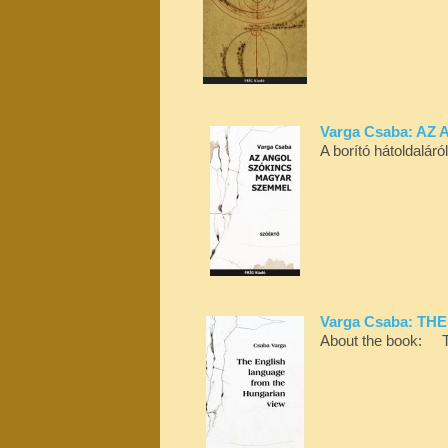
Varga Csaba: A
A borító hátoldalár
Varga Csaba: T
About the book: The