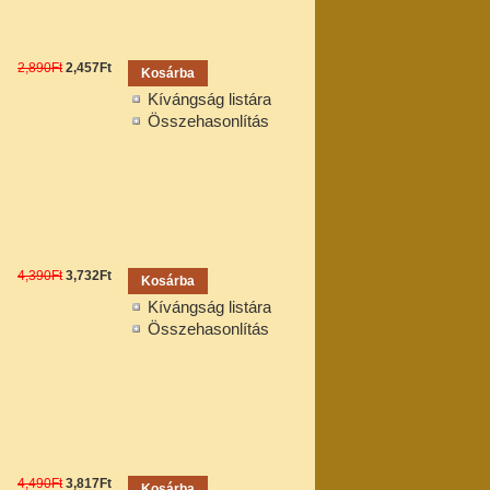
2,890Ft
2,457Ft
Kívángság listára
Összehasonlítás
4,390Ft
3,732Ft
Kívángság listára
Összehasonlítás
4,490Ft
3,817Ft