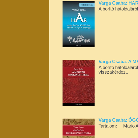
Varga Csaba: HAR,
A borító hátoldalár
Varga Csaba: A 
A borító hátoldalár
visszakérdez..
Varga Csaba: Ó
Tartalom: Mario Ali