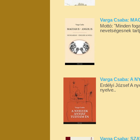
Varga Csaba: MA
Mottó: "Minden fog
nevetségesnek tartj
Varga Csaba: A
Erdélyi József A ny
nyelve..
Varga Csaba: SZ