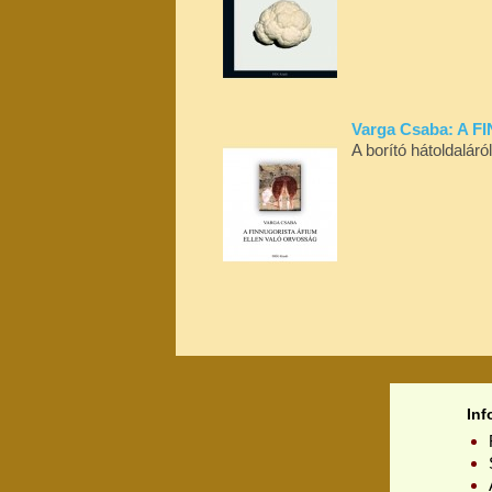
Varga Csaba: A
A borító hátoldalár
Inf