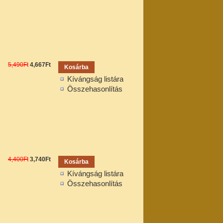
5,490Ft
4,667Ft
Kívángság listára
Összehasonlítás
4,400Ft
3,740Ft
Kívángság listára
Összehasonlítás