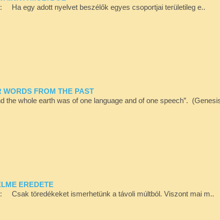
ól: Ha egy adott nyelvet beszélők egyes csoportjai területileg e..
UR WORDS FROM THE PAST
nd the whole earth was of one language and of one speech”. (Genesi
 ELME EREDETE
ól: Csak töredékeket ismerhetünk a távoli múltból. Viszont mai m..