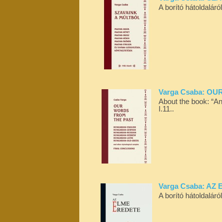
A borító hátoldalár
Varga Csaba: O
About the book: “A
I.11..
Varga Csaba: AZ
A borító hátoldalár