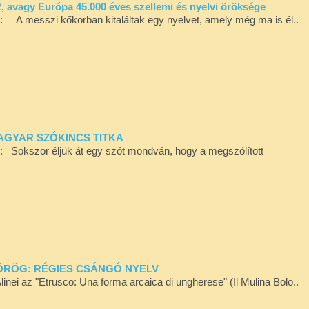
 avagy Európa 45.000 éves szellemi és nyelvi öröksége
ól: A messzi kőkorban kitaláltak egy nyelvet, amely még ma is él..
MAGYAR SZÓKINCS TITKA
ól: Sokszor éljük át egy szót mondván, hogy a megszólított
GÖRÖG: RÉGIES CSÁNGÓ NYELV
nei az "Etrusco: Una forma arcaica di ungherese" (Il Mulina Bolo..