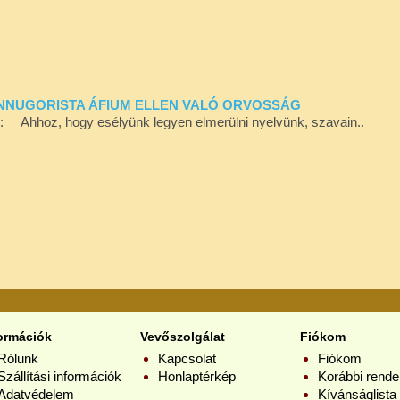
 FINNUGORISTA ÁFIUM ELLEN VALÓ ORVOSSÁG
ól: Ahhoz, hogy esélyünk legyen elmerülni nyelvünk, szavain..
ormációk
Vevőszolgálat
Fiókom
Rólunk
Kapcsolat
Fiókom
Szállítási információk
Honlaptérkép
Korábbi rende
Adatvédelem
Kívánságlista