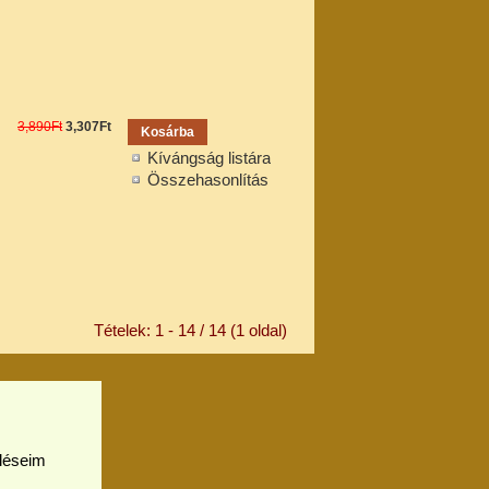
3,890Ft
3,307Ft
Kívángság listára
Összehasonlítás
Tételek: 1 - 14 / 14 (1 oldal)
léseim