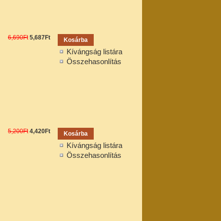
6,690Ft
5,687Ft
Kívángság listára
Összehasonlítás
5,200Ft
4,420Ft
Kívángság listára
Összehasonlítás