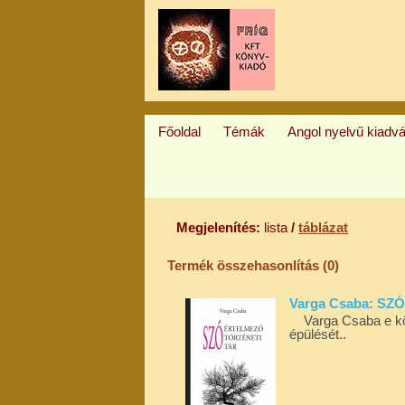
Főoldal
Témák
Angol nyelvű kiadv
Megjelenítés:
lista
/
táblázat
Termék összehasonlítás (0)
Varga Csaba: S
Varga Csaba e köny
épülését..