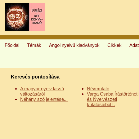
Főoldal
Témák
Angol nyelvű kiadványok
Cikkek
Ada
Keresés pontosítása
A magyar nyelv lassú
Névmutató
változásáról
Varga Csaba Írástörténeti
Néhány szó jelentése...
és Nyelvészeti
kutatásaiból I.