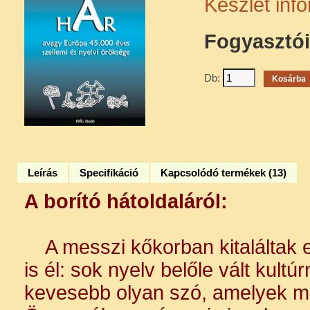
Készlet inf
Fogyasztói
Db:
Leírás
Specifikáció
Kapcsolódó termékek (13)
A borító hátoldaláról:
A messzi kőkorban kitaláltak 
is él: sok nyelv belőle vált kultú
kevesebb olyan szó, amelyek min