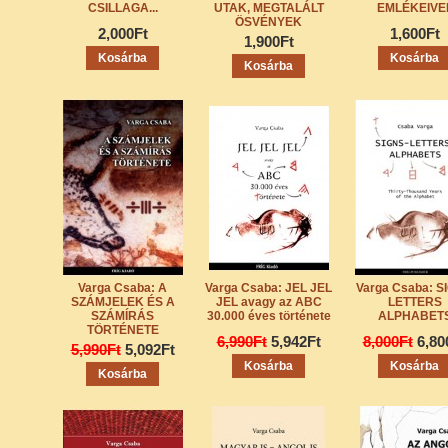
CSILLAGA...
UTAK, MEGTALÁLT
EMLÉKEIVE
ÖSVÉNYEK
2,000Ft
1,600Ft
1,900Ft
Varga Csaba: A
Varga Csaba: JEL JEL
Varga Csaba: S
SZÁMJELEK ÉS A
JEL avagy az ABC
LETTERS
SZÁMÍRÁS
30.000 éves története
ALPHABET
TÖRTÉNETE
6,990Ft
5,942Ft
8,000Ft
6,80
5,990Ft
5,092Ft