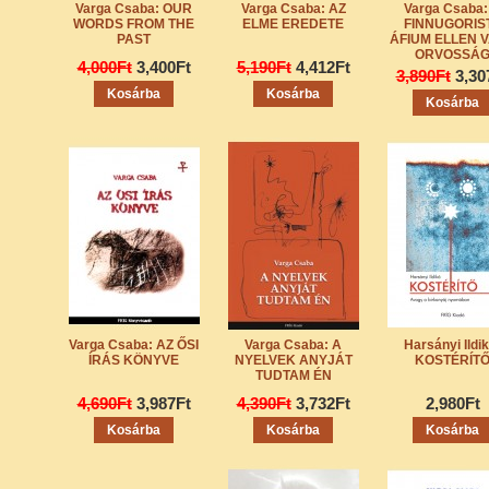
Varga Csaba: OUR
Varga Csaba: AZ
Varga Csaba:
WORDS FROM THE
ELME EREDETE
FINNUGORIS
PAST
ÁFIUM ELLEN 
ORVOSSÁ
4,000Ft
3,400Ft
5,190Ft
4,412Ft
3,890Ft
3,30
Varga Csaba: AZ ŐSI
Varga Csaba: A
Harsányi Ildik
ÍRÁS KÖNYVE
NYELVEK ANYJÁT
KOSTÉRÍT
TUDTAM ÉN
4,690Ft
3,987Ft
4,390Ft
3,732Ft
2,980Ft