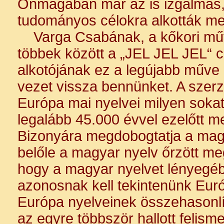
Önmagában már az is izgalmas, 
tudományos célokra alkották m
Varga Csabának, a kőkori műve
többek között a „JEL JEL JEL“ 
alkotójának ez a legújabb műve 
vezet vissza bennünket. A szerz
Európa mai nyelvei milyen soka
legalább 45.000 évvel ezelőtt me
Bizonyára megdobogtatja a magy
belőle a magyar nyelv őrzött me
hogy a magyar nyelvet lényegé
azonosnak kell tekintenünk Euró
Európa nyelveinek összehasonlí
az egyre többször hallott felis