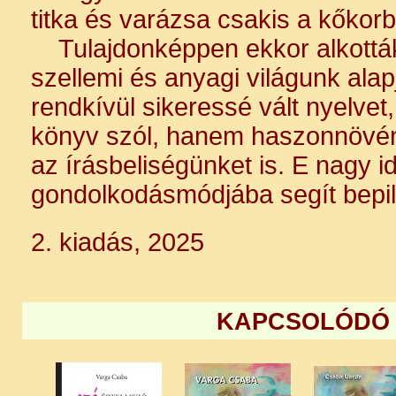
titka és varázsa csakis a kőkorb
Tulajdonképpen ekkor alkották
szellemi és anyagi világunk ala
rendkívül sikeressé vált nyelvet
könyv szól, hanem haszonnövény
az írásbeliségünket is. E nagy i
gondolkodásmódjába segít bepill
2. kiadás, 2025
KAPCSOLÓDÓ