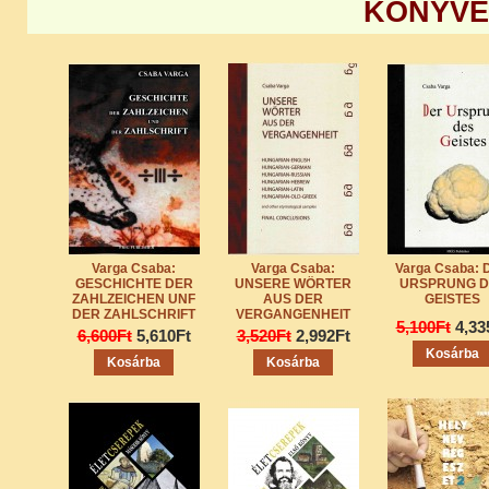
KÖNYVE
Varga Csaba:
Varga Csaba:
Varga Csaba: 
GESCHICHTE DER
UNSERE WÖRTER
URSPRUNG D
ZAHLZEICHEN UNF
AUS DER
GEISTES
DER ZAHLSCHRIFT
VERGANGENHEIT
5,100Ft
4,33
6,600Ft
5,610Ft
3,520Ft
2,992Ft