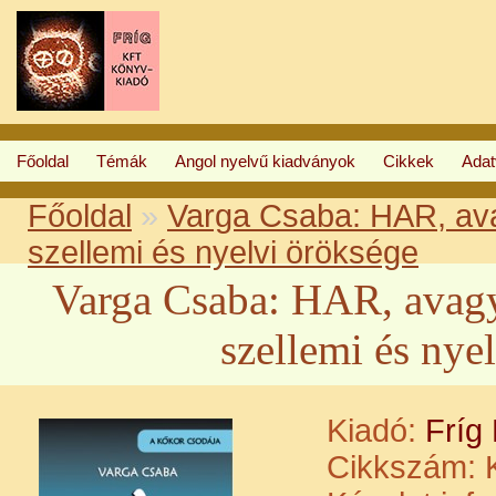
Főoldal
Témák
Angol nyelvű kiadványok
Cikkek
Ada
Főoldal
»
Varga Csaba: HAR, av
szellemi és nyelvi öröksége
Varga Csaba: HAR, avag
szellemi és nye
Kiadó:
Fríg
Cikkszám:
K