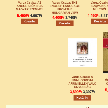
Varga Csaba: AZ
Varga Csaba: THE
Varga Csaba
ANGOL SZÓKINCS
ENGLISH LANGUAGE
SZAVAINK 
MAGYAR SZEMMEL
FROM THE
MÚLTBÓL
HUNGARIAN VIEW
5,490Ft
4,667Ft
4,490Ft
3,81
4,400Ft
3,740Ft
Kosárba
Kosárba
Kosárba
Varga Csaba: A
FINNUGORISTA
Ó
ÁFIUM ELLEN VALÓ
C
ORVOSSÁG
5
3,890Ft
3,307Ft
Kosárba