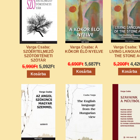
Varga Csaba:
Varga Csaba: A
Varga Csaba: 
SZÓÉRTELMEZŐ
KŐKOR ÉLŐ NYELVE
LIVING LANGUA
SZÓTÖRTÉNETI
THE STONE 
SZÓTÁR
6,690Ft
5,687Ft
5,200Ft
4,42
5,990Ft
5,092Ft
Kosárba
Kosárba
Kosárba