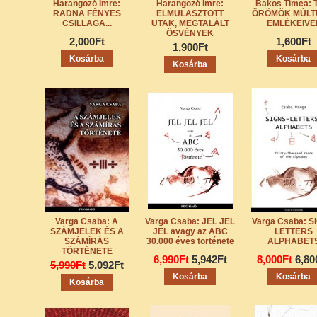
Harangozó Imre:
Harangozó Imre:
Bakos Tímea: 
RADNA FÉNYES
ELMULASZTOTT
ÖRÖMÖK MÚLT
CSILLAGA...
UTAK, MEGTALÁLT
EMLÉKEIVE
ÖSVÉNYEK
2,000Ft
1,600Ft
1,900Ft
Varga Csaba: A
Varga Csaba: JEL JEL
Varga Csaba: S
SZÁMJELEK ÉS A
JEL avagy az ABC
LETTERS
SZÁMÍRÁS
30.000 éves története
ALPHABET
TÖRTÉNETE
6,990Ft
5,942Ft
8,000Ft
6,80
5,990Ft
5,092Ft