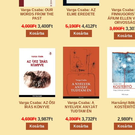
Varga Csaba: OUR
Varga Csaba: AZ
Varga Csaba:
WORDS FROM THE
ELME EREDETE
FINNUGORIS
PAST
ÁFIUM ELLEN 
ORVOSSÁ
4,000Ft
3,400Ft
5,190Ft
4,412Ft
3,890Ft
3,30
Varga Csaba: AZ ŐSI
Varga Csaba: A
Harsányi Ildik
ÍRÁS KÖNYVE
NYELVEK ANYJÁT
KOSTÉRÍT
TUDTAM ÉN
4,690Ft
3,987Ft
4,390Ft
3,732Ft
2,980Ft