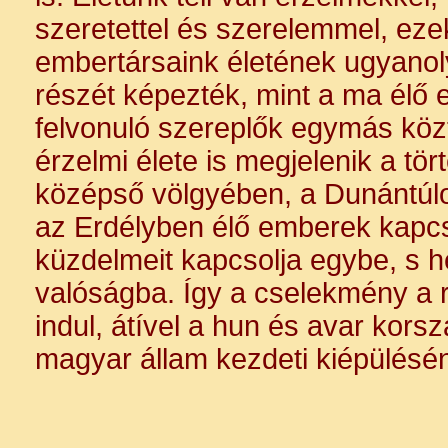
szeretettel és szerelemmel, eze
embertársaink életének ugyanol
részét képezték, mint a ma élő 
felvonuló szereplők egymás közti 
érzelmi élete is megjelenik a tö
középső völgyében, a Dunántúlon
az Erdélyben élő emberek kapcso
küzdelmeit kapcsolja egybe, s h
valóságba. Így a cselekmény a 
indul, átível a hun és avar kors
magyar állam kezdeti kiépülésén