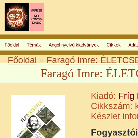
Főoldal
Témák
Angol nyelvű kiadványok
Cikkek
Ada
Főoldal
»
Faragó Imre: ÉLETCS
Faragó Imre: ÉLE
Kiadó:
Fríg
Cikkszám:
k
Készlet inf
Fogyasztói 