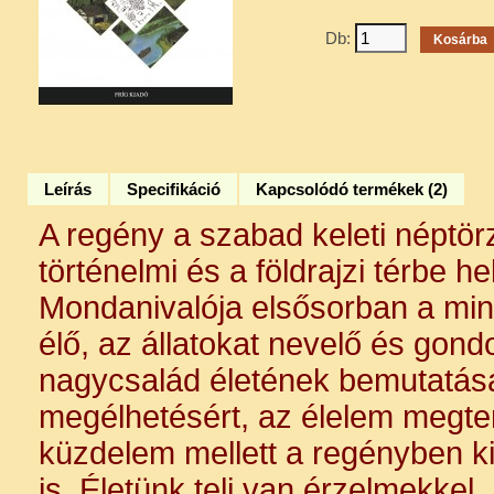
Db:
Leírás
Specifikáció
Kapcsolódó termékek (2)
A regény a szabad keleti néptör
történelmi és a földrajzi térbe he
Mondanivalója elsősorban a min
élő, az állatokat nevelő és gond
nagycsalád életének bemutatás
megélhetésért, az élelem megter
küzdelem mellett a regényben ki
is. Életünk teli van érzelmekkel, 