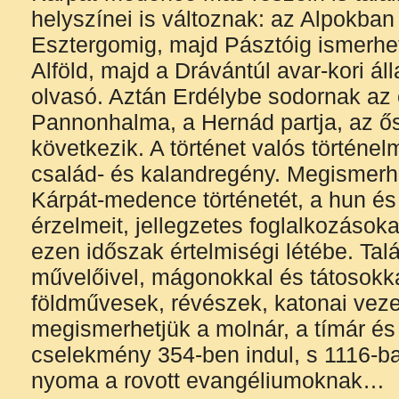
helyszínei is változnak: az Alpokban
Esztergomig, majd Pásztóig ismerhet
Alföld, majd a Drávántúl avar-kori ál
olvasó. Aztán Erdélybe sodornak a
Pannonhalma, a Hernád partja, az ős
következik. A történet valós történ
család- és kalandregény. Megismerhe
Kárpát-medence történetét, a hun és 
érzelmeit, jellegzetes foglalkozásoka
ezen időszak értelmiségi létébe. Tal
művelőivel, mágonokkal és tátosokkal,
földművesek, révészek, katonai veze
megismerhetjük a molnár, a tímár és
cselekmény 354-ben indul, s 1116-ba
nyoma a rovott evangéliumoknak…