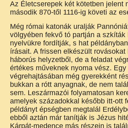
Az Életcserepek két kötetben jelent 
második 870-től 1116-ig követi az e
Még római katonák uralják Pannóniát
völgyében fekvő tó partján a szkíták
nyelvükre fordítják, s hat példányban
írásait. A frissen elkészült rovásokat 
háborús helyzetből, de a feladat végr
értékes műveknek nyoma vész. Egy é
végrehajtásában még gyerekként ré
bukkan a rótt anyagnak, de nem talá
sem. Leszármazói folyamatosan kere
amelyek századokkal később itt-ott 
példányt épségben megtalál Erdély
ebből aztán már tanítják is Jézus hit
Kárpát-medence más részein is talál