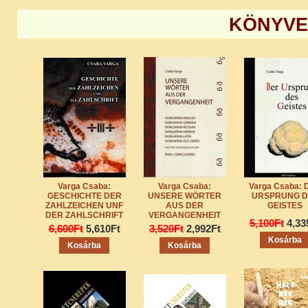
KÖNYVE
Varga Csaba:
Varga Csaba:
Varga Csaba: 
GESCHICHTE DER
UNSERE WÖRTER
URSPRUNG D
ZAHLZEICHEN UNF
AUS DER
GEISTES
DER ZAHLSCHRIFT
VERGANGENHEIT
5,100Ft
4,33
6,600Ft
5,610Ft
3,520Ft
2,992Ft