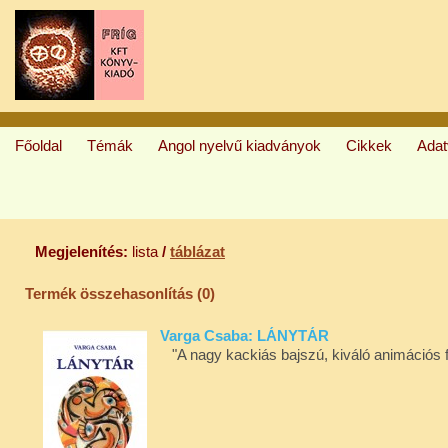
Főoldal
Témák
Angol nyelvű kiadványok
Cikkek
Ada
Megjelenítés:
lista
/
táblázat
Termék összehasonlítás (0)
Varga Csaba: LÁNYTÁR
"A nagy kackiás bajszú, kiváló animációs fi