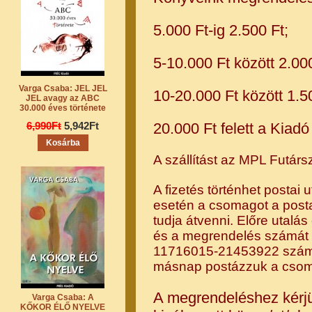
5.000 Ft-ig 2.500 Ft;
5-10.000 Ft között 2.000
Varga Csaba: JEL JEL
10-20.000 Ft között 1.5
JEL avagy az ABC
30.000 éves története
6,990Ft
5,942Ft
20.000 Ft felett a Kiadó
A szállítást az MPL Futársz
A fizetés történhet postai 
esetén a csomagot a posta
tudja átvenni. Előre utalá
és a megrendelés számát is
11716015-21453922 száml
másnap postázzuk a csom
A megrendeléshez kérjü
Varga Csaba: A
KŐKOR ÉLŐ NYELVE