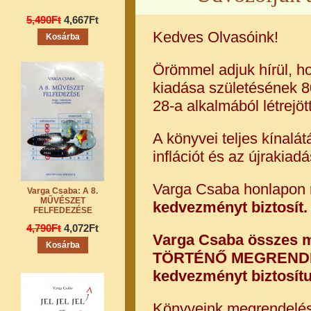
5,490Ft
4,667Ft
Kedves Olvasóink!
Örömmel adjuk hírül, h
kiadása születésének 80
28-a alkalmából létrejött
A könyvei teljes kínalá
inflációt és az újrakiadá
Varga Csaba honlapon 
Varga Csaba: A 8.
MŰVÉSZET
kedvezményt biztosít.
FELFEDEZÉSE
4,790Ft
4,072Ft
Varga Csaba összes 
TÖRTÉNŐ MEGREND
kedvezményt biztosít
Könyveink megrendelésé