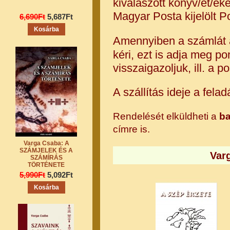
kiválaszott könyv/et/eke
Magyar Posta kijelölt Po
6,690Ft
5,687Ft
Amennyiben a számlát a
kéri, ezt is adja meg p
visszaigazoljuk, ill. a p
A szállítás ideje a fela
Rendelését elküldheti a
ba
címre is.
Varga Csaba: A
SZÁMJELEK ÉS A
Var
SZÁMÍRÁS
TÖRTÉNETE
5,990Ft
5,092Ft