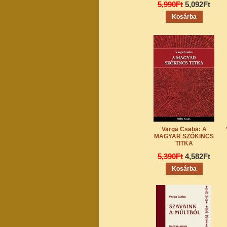
5,990Ft
5,092Ft
Varga Csaba: A
MAGYAR SZÓKINCS
TITKA
5,390Ft
4,582Ft