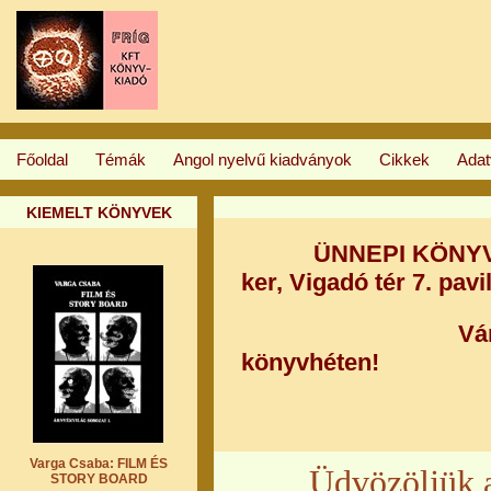
Főoldal
Témák
Angol nyelvű kiadványok
Cikkek
Ada
KIEMELT KÖNYVEK
ÜNNEPI KÖNYVHÉ
ker, Vigadó tér 7. pavi
Várunk mind
könyvhéten!
Varga Csaba: FILM ÉS
Üdvözöljük 
STORY BOARD