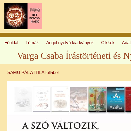
Főoldal
Témák
Angol nyelvű kiadványok
Cikkek
Ada
Varga Csaba Írástörténeti és Ny
SAMU PÁL ATTILA tollából: