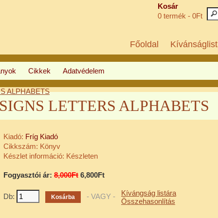
Kosár
0 termék - 0Ft
Főoldal
Kívánságlist
ányok
Cikkek
Adatvédelem
ERS ALPHABETS
a: SIGNS LETTERS ALPHABETS
Kiadó:
Fríg Kiadó
Cikkszám:
Könyv
Készlet információ:
Készleten
Fogyasztói ár:
8,000Ft
6,800Ft
Kívángság listára
Db:
- VAGY -
Összehasonlítás