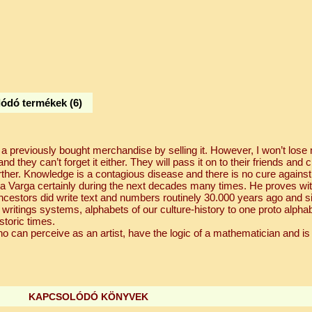
ódó termékek (6)
 previously bought merchandise by selling it. However, I won’t lose
nd they can’t forget it either. They will pass it on to their friends and 
ther. Knowledge is a contagious disease and there is no cure against i
 Varga certainly during the next decades many times. He proves wit
 ancestors did write text and numbers routinely 30.000 years ago and s
 writings systems, alphabets of our culture-history to one proto alphab
storic times.
can perceive as an artist, have the logic of a mathematician and is 
KAPCSOLÓDÓ KÖNYVEK