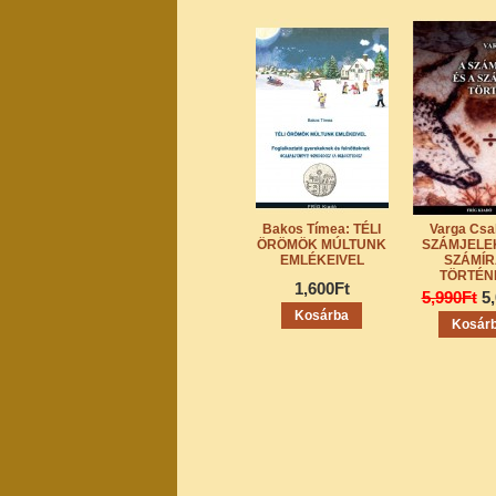
Bakos Tímea: TÉLI
Varga Csa
ÖRÖMÖK MÚLTUNK
SZÁMJELEK
EMLÉKEIVEL
SZÁMÍ
TÖRTÉN
1,600Ft
5,990Ft
5
Kosárba
Kosár