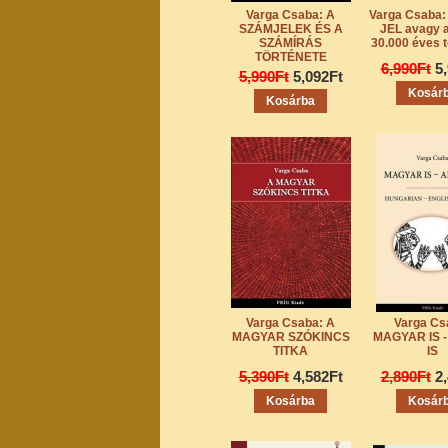
Varga Csaba: A
Varga Csaba:
SZÁMJELEK ÉS A
JEL avagy 
SZÁMÍRÁS
30.000 éves t
TÖRTÉNETE
6,990Ft
5
5,990Ft
5,092Ft
Varga Csaba: A
Varga Cs
MAGYAR SZÓKINCS
MAGYAR IS 
TITKA
IS
5,390Ft
4,582Ft
2,890Ft
2