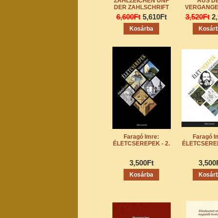
ZAHLZEICHEN UNF
AUS D
DER ZAHLSCHRIFT
VERGANGE
6,600Ft
5,610Ft
3,520Ft
2
Faragó Imre:
Faragó I
ÉLETCSEREPEK - 2.
ÉLETCSEREP
3,500Ft
3,500