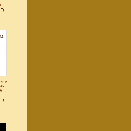
Y
0Ft
SZÉP
tek
A
2Ft