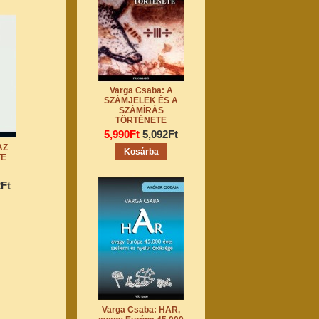
Varga Csaba: A
SZÁMJELEK ÉS A
SZÁMÍRÁS
TÖRTÉNETE
5,990Ft
5,092Ft
AZ
TE
2Ft
Varga Csaba: HAR,