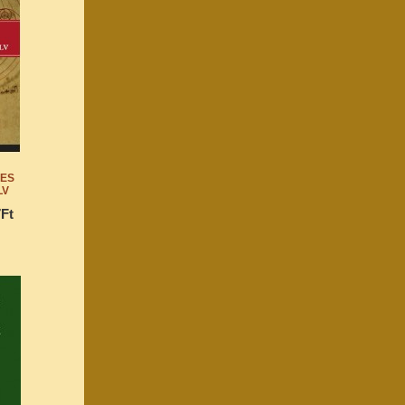
:
IES
LV
7Ft