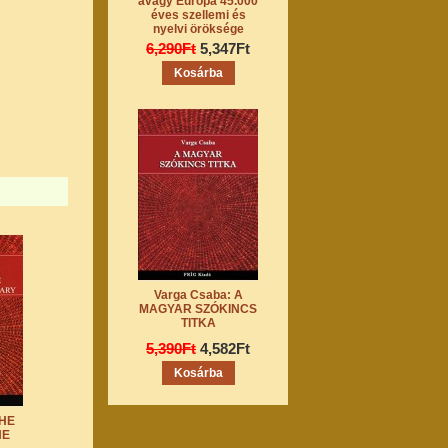
avagy Európa 45.000
éves szellemi és
nyelvi öröksége
6,290Ft
5,347Ft
Varga Csaba: A
MAGYAR SZÓKINCS
TITKA
5,390Ft
4,582Ft
THE
HE