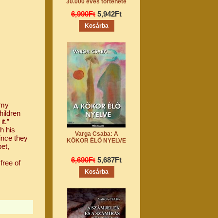
30.000 éves története
6,990Ft
5,942Ft
 my
children
t.”
h his
Varga Csaba: A
ince they
KŐKOR ÉLŐ NYELVE
et,
6,690Ft
5,687Ft
free of