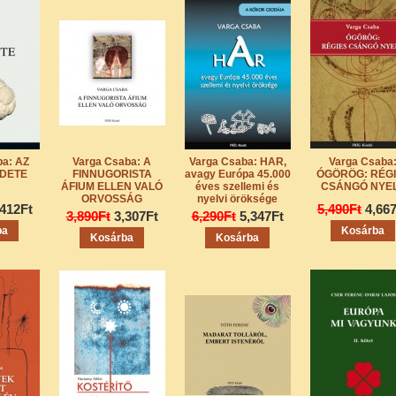
ba: AZ
Varga Csaba: A
Varga Csaba: HAR,
Varga Csaba
DETE
FINNUGORISTA
avagy Európa 45.000
ÓGÖRÖG: RÉG
ÁFIUM ELLEN VALÓ
éves szellemi és
CSÁNGÓ NYE
ORVOSSÁG
nyelvi öröksége
,412Ft
5,490Ft
4,66
3,890Ft
3,307Ft
6,290Ft
5,347Ft