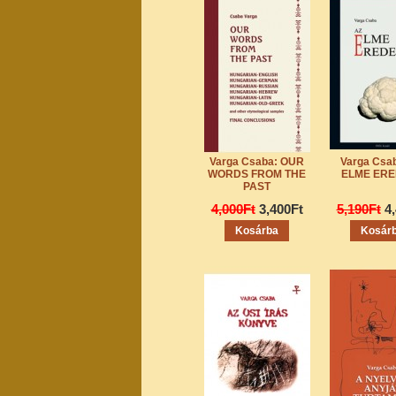
Varga Csaba: OUR
Varga Csa
WORDS FROM THE
ELME ERE
PAST
4,000Ft
3,400Ft
5,190Ft
4