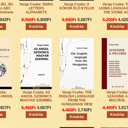
 JEL JEL
Varga Csaba: SIGNS
Varga Csaba: A
Varga Csaba: 
az ABC
LETTERS
KŐKOR ÉLŐ NYELVE
LIVING LANGUAG
örténete
ALPHABETS
THE STONE A
,942Ft
8,000Ft
6,800Ft
6,690Ft
5,687Ft
5,200Ft
4,42
aba:
Varga Csaba: AZ
Varga Csaba: THE
Varga Csaba
- ANGOL
ANGOL SZÓKINCS
ENGLISH LANGUAGE
SZAVAINK A
MAGYAR SZEMMEL
FROM THE
MÚLTBÓL
HUNGARIAN VIEW
,457Ft
5,490Ft
4,667Ft
4,490Ft
3,81
4,400Ft
3,740Ft