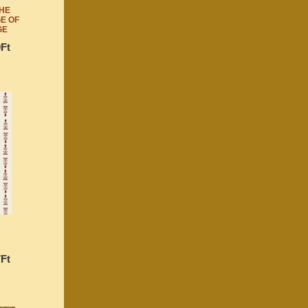
THE
E OF
GE
0Ft
:
7Ft