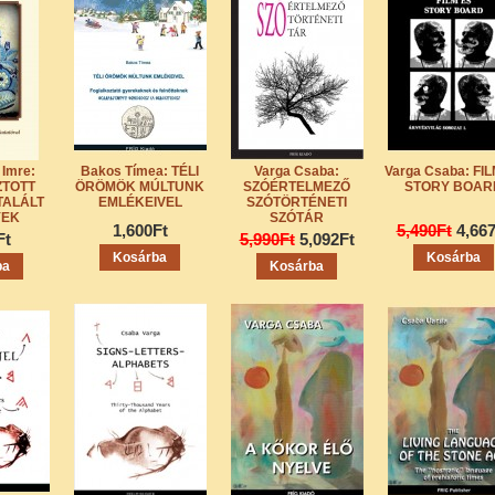
 Imre:
Bakos Tímea: TÉLI
Varga Csaba:
Varga Csaba: FI
ZTOTT
ÖRÖMÖK MÚLTUNK
SZÓÉRTELMEZŐ
STORY BOAR
TALÁLT
EMLÉKEIVEL
SZÓTÖRTÉNETI
YEK
SZÓTÁR
1,600Ft
5,490Ft
4,66
Ft
5,990Ft
5,092Ft