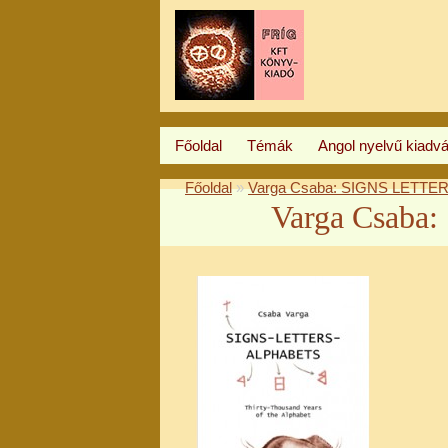
Főoldal
Témák
Angol nyelvű kiadv
Főoldal
»
Varga Csaba: SIGNS LETT
Varga Csab