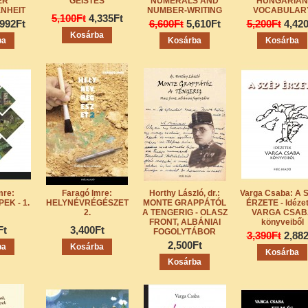
ER
GEISTES
NUMERALS AND
HUNGARIAN
NHEIT
NUMBER-WRITING
VOCABULAR
5,100Ft
4,335Ft
,992Ft
6,600Ft
5,610Ft
5,200Ft
4,42
mre:
Faragó Imre:
Horthy László, dr.:
Varga Csaba: A 
EK - 1.
HELYNÉVRÉGÉSZET
MONTE GRAPPÁTÓL
ÉRZETE - Idéze
2.
A TENGERIG - OLASZ
VARGA CSAB
FRONT, ALBÁNIAI
könyveiből
Ft
3,400Ft
FOGOLYTÁBOR
3,390Ft
2,88
2,500Ft