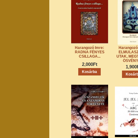
Harangozó Imre:
Harangozó
RADNA FÉNYES
ELMULAS
CSILLAGA...
UTAK, MEG
ÖSVÉN
2,000Ft
1,900