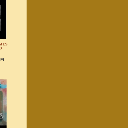
LM ÉS
D
7Ft