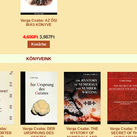
Varga Csaba: AZ ŐSI
ÍRÁS KÖNYVE
4,690Ft
3,987Ft
Kosárba
KÖNYVEINK
aba:
Varga Csaba: DER
Varga Csaba: THE
Varga Csaba: 
ÖRTER
URSPRUNG DES
HYSTORY OF
SECRET OF T