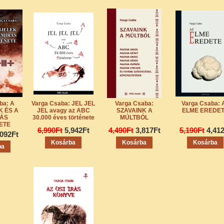
ba: A
Varga Csaba: JEL JEL
Varga Csaba:
Varga Csaba: 
 ÉS A
JEL avagy az ABC
SZAVAINK A
ELME EREDE
RÁS
30.000 éves története
MÚLTBÓL
ETE
6,990Ft
5,942Ft
4,490Ft
3,817Ft
5,190Ft
4,41
,092Ft
Kosárba
Kosárba
Kosárba
ba