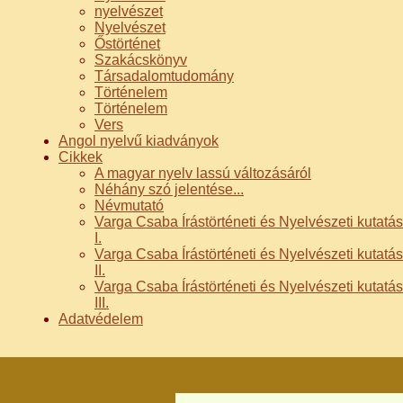
nyelvészet
Nyelvészet
Őstörténet
Szakácskönyv
Társadalomtudomány
Történelem
Történelem
Vers
Angol nyelvű kiadványok
Cikkek
A magyar nyelv lassú változásáról
Néhány szó jelentése...
Névmutató
Varga Csaba Írástörténeti és Nyelvészeti kutatás
I.
Varga Csaba Írástörténeti és Nyelvészeti kutatás
II.
Varga Csaba Írástörténeti és Nyelvészeti kutatás
III.
Adatvédelem