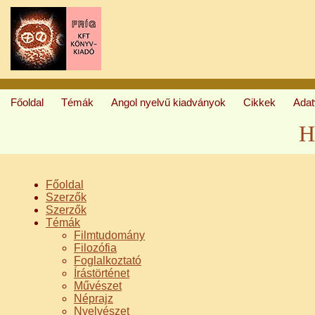
Főoldal
Témák
Angol nyelvű kiadványok
Cikkek
Ada
H
Főoldal
Szerzők
Szerzők
Témák
Filmtudomány
Filozófia
Foglalkoztató
Írástörténet
Művészet
Néprajz
Nyelvészet